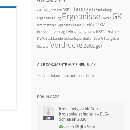
SCHLAGWÖRTER
Ehrungen
Auflage
Einladung
DSB
Bogen
Ergebnisse
GK
Ergebnismeldung
Freizeit
KM
JuLeiCa
KK
Informationen
Jugendbasislizenz
Pistole
Lehrgang
NSSV
Kreisschützentag
LG
LM
LP
Schießsportleiter
RWK
Sachkunde
SpoPi
Startgelder
Vordrucke
Zeltlager
Startplan
ALLE DOKUMENTE AUF EINEN BLICK
Alle Dokumente auf einen Blick
DOWNLOADS
Kreiskönigsschießen –
Kreispokalschießen – ELG-
Schießen 2026
977.79 KB
3 file(s)