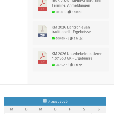
RWK 2026 - Meldeschluss und
Termine, Anmeldungen
78.60 KB
1 file(s)
KM 2026 Lichtschießen
traditionell - Ergebnisse
606.80 KB
2 file(s)
KM 2026 Unterhebelrepetierer
1.57 SpO GK - Ergebnisse
407.52 KB
1 file(s)
August 2026
M
D
M
D
F
S
S