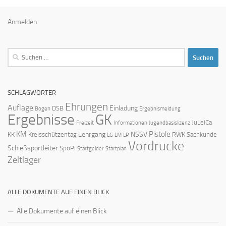
Anmelden
Suchen
nach:
SCHLAGWÖRTER
Ehrungen
Auflage
Einladung
DSB
Bogen
Ergebnismeldung
Ergebnisse
GK
JuLeiCa
Freizeit
Informationen
Jugendbasislizenz
KM
Pistole
Lehrgang
NSSV
KK
Kreisschützentag
RWK
Sachkunde
LG
LM
LP
Vordrucke
Schießsportleiter
SpoPi
Startgelder
Startplan
Zeltlager
ALLE DOKUMENTE AUF EINEN BLICK
Alle Dokumente auf einen Blick