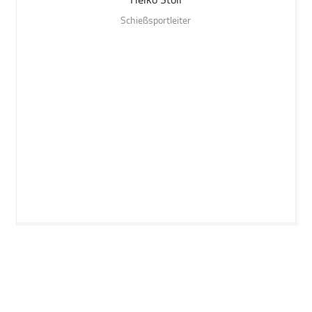
Heiko
Stoll
Schießsportleiter