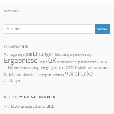
Anmelden
Suchen
nach:
SCHLAGWÖRTER
Ehrungen
Auflage
Einladung
DSB
Bogen
Ergebnismeldung
Ergebnisse
GK
JuLeiCa
Freizeit
Informationen
Jugendbasislizenz
KM
Pistole
Lehrgang
NSSV
KK
Kreisschützentag
RWK
Sachkunde
LG
LM
LP
Vordrucke
Schießsportleiter
SpoPi
Startgelder
Startplan
Zeltlager
ALLE DOKUMENTE AUF EINEN BLICK
Alle Dokumente auf einen Blick