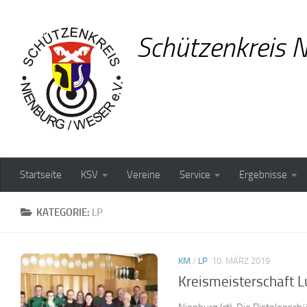
Zum Inhalt springen
Schützenkreis N
Startseite
KSV
Vereine
Service
Ergebnisse
KATEGORIE:
LP
KM
/
LP
10. MÄRZ 2019
Kreismeisterschaft L