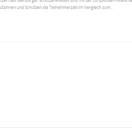
hützen des Nienburger Schützenkreises sind mit der Luftpistolen-Kreisme
ützinnen und Schützen die Teilnehmerzahl im Vergleich zum...