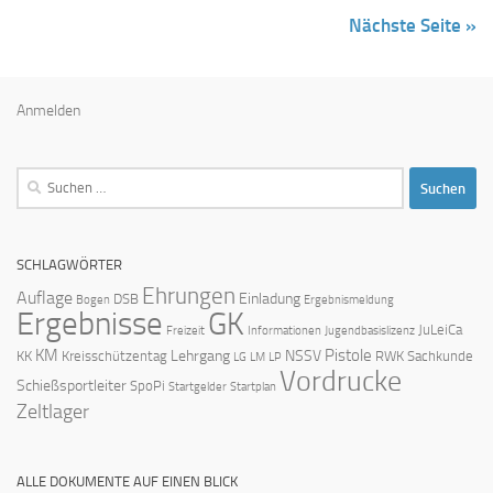
Nächste Seite »
Anmelden
Suchen
nach:
SCHLAGWÖRTER
Ehrungen
Auflage
Einladung
DSB
Bogen
Ergebnismeldung
Ergebnisse
GK
JuLeiCa
Freizeit
Informationen
Jugendbasislizenz
KM
Pistole
Lehrgang
NSSV
KK
Kreisschützentag
RWK
Sachkunde
LG
LM
LP
Vordrucke
Schießsportleiter
SpoPi
Startgelder
Startplan
Zeltlager
ALLE DOKUMENTE AUF EINEN BLICK