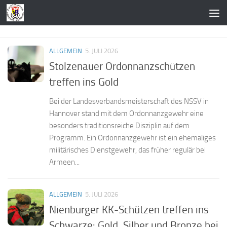
Zum Inhalt springen
ALLGEMEIN
5. JULI 2026
Stolzenauer Ordonnanzschützen
treffen ins Gold
Bei der Landesverbandsmeisterschaft des NSSV in
Hannover stand mit dem Ordonnanzgewehr eine
besonders traditionsreiche Disziplin auf dem
Programm. Ein Ordonnanzgewehr ist ein ehemaliges
militärisches Dienstgewehr, das früher regulär bei
Armeen...
ALLGEMEIN
5. JULI 2026
Nienburger KK-Schützen treffen ins
Schwarze: Gold, Silber und Bronze bei