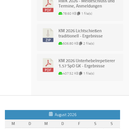
RWK 2026 - Meldeschluss und
Termine, Anmeldungen
78.60 KB
1 file(s)
KM 2026 Lichtschießen
traditionell - Ergebnisse
606.80 KB
2 file(s)
KM 2026 Unterhebelrepetierer
1.57 SpO GK - Ergebnisse
407.52 KB
1 file(s)
August 2026
M
D
M
D
F
S
S