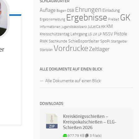
SCHLAGWÖRTER
Ehrungen
Auflage
Einladung
DSB
Bogen
Ergebnisse
GK
Ergebnismeldung
Freizeit
KM
JuLeiCa
KK
Informationen
Jugendbasislizenz
Pistole
Lehrgang
NSSV
Kreisschützentag
LG
LM
LP
Schießsportleiter
RWK
Sachkunde
SpoPi
Startgelder
Vordrucke
Zeltlager
er
Startplan
ALLE DOKUMENTE AUF EINEN BLICK
Alle Dokumente auf einen Blick
DOWNLOADS
Kreiskönigsschießen –
Kreispokalschießen – ELG-
Schießen 2026
977.79 KB
3 file(s)