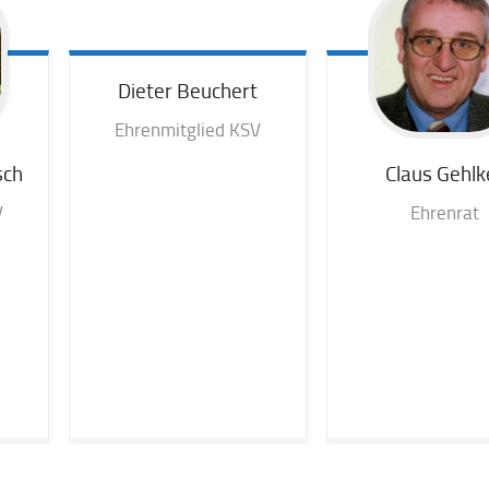
Dieter
Beuchert
Ehrenmitglied KSV
sch
Claus
Gehlk
V
Ehrenrat