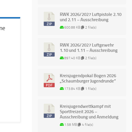
RWK 2026/2027 Luftpistole 2.10
und 2.11 – Ausschreibung
ne
600.88 KB
2 file(s)
RWK 2026/2027 Luftgewehr
1.10 und 1.11 – Ausschreibung
897.40 KB
2 file(s)
Kreisjugendpokal Bogen 2026
„Schaumburger Jugendrunde“
173.84 KB
1 file(s)
Kreisjugendwettkampf mit
Sportfreizeit 2026 –
Ausschreibung und Anmeldung
1.58 MB
4 file(s)