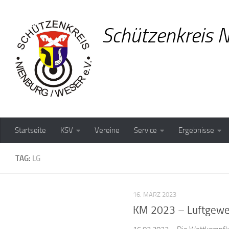
Zum Inhalt springen
Schützenkreis N
Startseite
KSV
Vereine
Service
Ergebnisse
TAG:
LG
16. MÄRZ 2023
KM 2023 – Luftgeweh