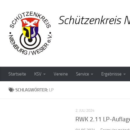
Zum Inhalt springen
Schützenkreis N
Startseite
KSV
Vereine
Service
Ergebnisse
SCHLAGWÖRTER:
LP
2. JULI 2024
RWK 2.11 LP-Auflag