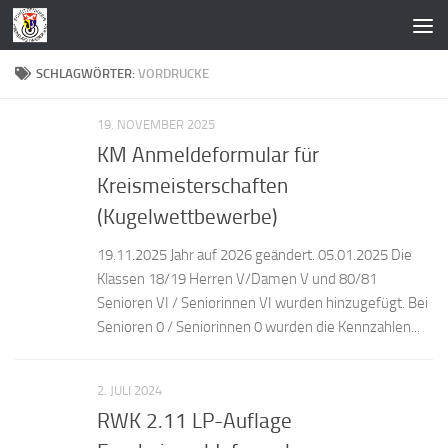
Zum Inhalt springen
SCHLAGWÖRTER:
VORDRUCKE
19. NOVEMBER 2025
KM Anmeldeformular für
Kreismeisterschaften
(Kugelwettbewerbe)
19.11.2025 Jahr auf 2026 geändert. 05.01.2025 Die
Klassen 18/19 Herren V/Damen V und 80/81
Senioren VI / Seniorinnen VI wurden hinzugefügt. Bei
Senioren 0 / Seniorinnen 0 wurden die Kennzahlen...
2. JULI 2024
RWK 2.11 LP-Auflage