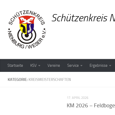
Zum Inhalt springen
Schützenkreis N
Startseite
KSV
Vereine
Service
Ergebnisse
KATEGORIE:
KREISMEISTERSCHAFTEN
17. APRIL 2026
KM 2026 – Feldbogen