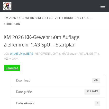
Zum Inhalt springen
KM 2026 KK-GEWEHR 50M AUFLAGE ZIELFERNROHR 1.43 SPO –
STARTPLAN
KM 2026 KK-Gewehr 50m Auflage
Zielfernrohr 1.43 SpO – Startplan
VON
WILHELM ALBERS
· VERÖFFENTLICHT
1. MÄRZ 2026
· AKTUALISIERT
1.
MÄRZ 2026
Download
Download
200
Dateigröße
127.20 KB
Datei-Anzahl
1