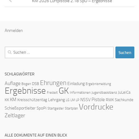
KM 2026 Luftpistole 2.18 SpO – Ergebnisse
Anmelden
Suchen
nach:
SCHLAGWÖRTER
Ehrungen
Auflage
Einladung
DSB
Bogen
Ergebnismeldung
Ergebnisse
GK
JuLeiCa
Freizeit
Informationen
Jugendbasislizenz
KM
Pistole
Lehrgang
NSSV
KK
Kreisschützentag
RWK
Sachkunde
LG
LM
LP
Vordrucke
Schießsportleiter
SpoPi
Startgelder
Startplan
Zeltlager
ALLE DOKUMENTE AUF EINEN BLICK