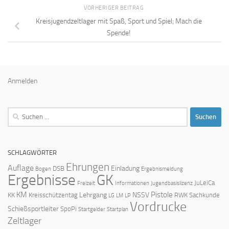
VORHERIGER BEITRAG
Kreisjugendzeltlager mit Spaß, Sport und Spiel; Mach die
Spende!
Anmelden
Suchen
nach:
SCHLAGWÖRTER
Ehrungen
Auflage
Einladung
DSB
Bogen
Ergebnismeldung
Ergebnisse
GK
JuLeiCa
Freizeit
Informationen
Jugendbasislizenz
KM
Pistole
Lehrgang
NSSV
KK
Kreisschützentag
RWK
Sachkunde
LG
LM
LP
Vordrucke
Schießsportleiter
SpoPi
Startgelder
Startplan
Zeltlager