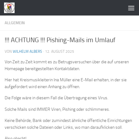
Zum Inhalt springen
ALLGEMEIN
!!! ACHTUNG !!! Pishing-Mails im Umlauf
VON
WILHELM ALBERS
·
12. AUGUST 2025
Von Zeit zu Zeit kommt es zu Betrugsversuchen über die auf unseren
Homepage bereitgestellten Kontaktdaten.
Hier hat Kreismusikleiterin Ina Müller eine E-Mail erhalten, in der sie
aufgefordert wird einen Anhang zu öffnen.
Die Folge wäre in diesem Fall die Übertragung eines Virus.
Solche Mails sind IMMER Viren, Pishing oder schlimmeres.
Keine Behörde, Bank oder zumindest ähnliche öffentliche Einrichtungen
verschicken solche Dateien oder Links, wo man daraufklicken soll.
Also obacht!