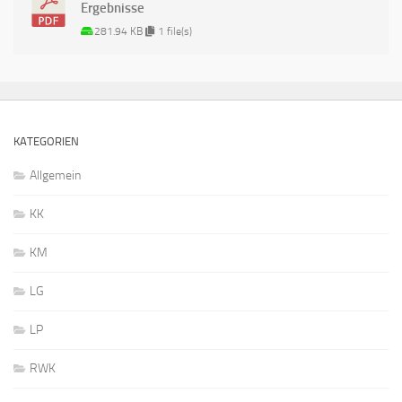
Ergebnisse
281.94 KB
1 file(s)
KATEGORIEN
Allgemein
KK
KM
LG
LP
RWK