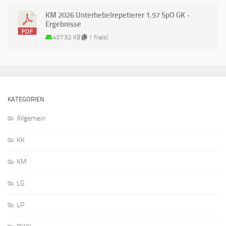
KM 2026 Unterhebelrepetierer 1.57 SpO GK -
Ergebnisse
407.52 KB
1 file(s)
KATEGORIEN
Allgemein
KK
KM
LG
LP