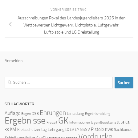
VORHERIGER BEITRAG
Ausschreibungen Pokal des Landesjugendleiters 2026 in den
Wettbewerben Lichtgewehr, Lichtpistole, Luftgewehr,
Luftpistole und LG Dreistellung
Anmelden
Suchen
nach:
SCHLAGWÖRTER
Ehrungen
Auflage
Einladung
DSB
Bogen
Ergebnismeldung
Ergebnisse
GK
JuLeiCa
Freizeit
Informationen
Jugendbasislizenz
KM
Pistole
Lehrgang
NSSV
KK
Kreisschützentag
RWK
Sachkunde
LG
LM
LP
Vordrucke
Schießsportleiter
SpoPi