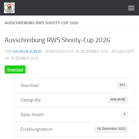
Zum Inhalt springen
AUSSCHREIBUNG RWS SHOOTY-CUP 2026
Ausschreibung RWS Shooty-Cup 2026
VON
WILHELM ALBERS
· VERÖFFENTLICHT
18. DEZEMBER 2025
· AKTUALISIERT
18. DEZEMBER 2025
Download
Download
831
Dateigröße
608.06 KB
Datei-Anzahl
2
Erstellungsdatum
18. Dezember 2025