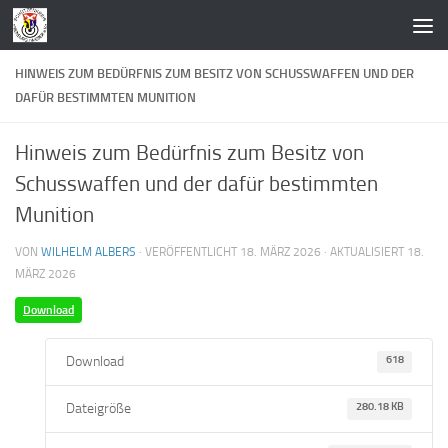
Zum Inhalt springen
HINWEIS ZUM BEDÜRFNIS ZUM BESITZ VON SCHUSSWAFFEN UND DER
DAFÜR BESTIMMTEN MUNITION
Hinweis zum Bedürfnis zum Besitz von
Schusswaffen und der dafür bestimmten
Munition
VON
WILHELM ALBERS
· VERÖFFENTLICHT
18. MÄRZ 2026
· AKTUALISIERT
18.
MÄRZ 2026
Download
Download
618
Dateigröße
280.18 KB