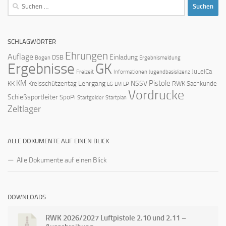
Suchen
nach:
SCHLAGWÖRTER
Ehrungen
Auflage
Einladung
DSB
Bogen
Ergebnismeldung
Ergebnisse
GK
JuLeiCa
Freizeit
Informationen
Jugendbasislizenz
KM
Pistole
Lehrgang
NSSV
KK
Kreisschützentag
RWK
Sachkunde
LG
LM
LP
Vordrucke
Schießsportleiter
SpoPi
Startgelder
Startplan
Zeltlager
ALLE DOKUMENTE AUF EINEN BLICK
Alle Dokumente auf einen Blick
DOWNLOADS
RWK 2026/2027 Luftpistole 2.10 und 2.11 –