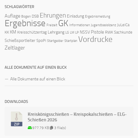
SCHLAGWÖRTER
Ehrungen
Auflage
Einladung
DSB
Bogen
Ergebnismeldung
Ergebnisse
GK
JuLeiCa
Freizeit
Informationen
Jugendbasislizenz
KM
Pistole
Lehrgang
NSSV
KK
Kreisschützentag
RWK
Sachkunde
LG
LM
LP
Vordrucke
Schießsportleiter
SpoPi
Startgelder
Startplan
Zeltlager
ALLE DOKUMENTE AUF EINEN BLICK
Alle Dokumente auf einen Blick
DOWNLOADS
Kreiskönigsschießen – Kreispokalschießen – ELG-
Schießen 2026
977.79 KB
3 file(s)