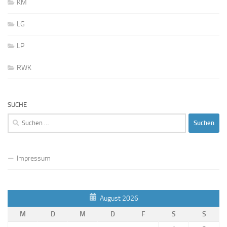
KM
LG
LP
RWK
SUCHE
Suchen
nach:
Impressum
August 2026
M
D
M
D
F
S
S