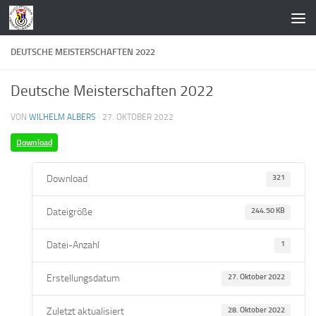
Zum Inhalt springen
DEUTSCHE MEISTERSCHAFTEN 2022
Deutsche Meisterschaften 2022
VON
WILHELM ALBERS
·
27. OKTOBER 2022
Download
Download
321
Dateigröße
244.50 KB
Datei-Anzahl
1
Erstellungsdatum
27. Oktober 2022
Zuletzt aktualisiert
28. Oktober 2022