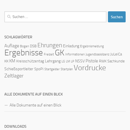
Suchen
nach:
SCHLAGWÖRTER
Ehrungen
Auflage
Einladung
DSB
Bogen
Ergebnismeldung
Ergebnisse
GK
JuLeiCa
Freizeit
Informationen
Jugendbasislizenz
KM
Pistole
Lehrgang
NSSV
KK
Kreisschützentag
RWK
Sachkunde
LG
LM
LP
Vordrucke
Schießsportleiter
SpoPi
Startgelder
Startplan
Zeltlager
ALLE DOKUMENTE AUF EINEN BLICK
Alle Dokumente auf einen Blick
DOWNLOADS