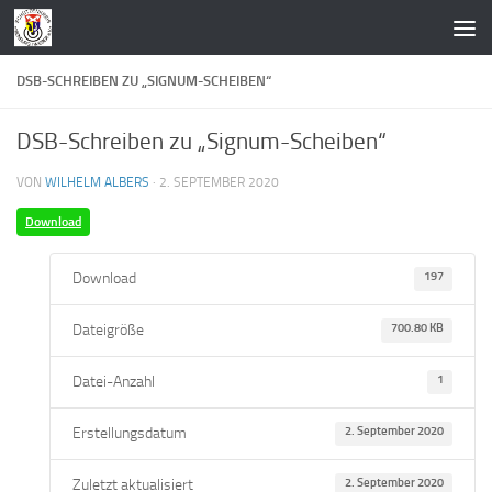
Zum Inhalt springen
DSB-SCHREIBEN ZU „SIGNUM-SCHEIBEN“
DSB-Schreiben zu „Signum-Scheiben“
VON
WILHELM ALBERS
·
2. SEPTEMBER 2020
Download
Download
197
Dateigröße
700.80 KB
Datei-Anzahl
1
Erstellungsdatum
2. September 2020
Zuletzt aktualisiert
2. September 2020