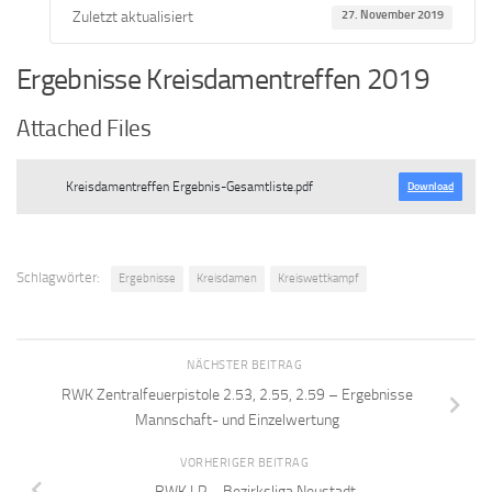
Zuletzt aktualisiert
27. November 2019
Ergebnisse Kreisdamentreffen 2019
Attached Files
Kreisdamentreffen Ergebnis-Gesamtliste.pdf
Download
Schlagwörter:
Ergebnisse
Kreisdamen
Kreiswettkampf
NÄCHSTER BEITRAG
RWK Zentralfeuerpistole 2.53, 2.55, 2.59 – Ergebnisse
Mannschaft- und Einzelwertung
VORHERIGER BEITRAG
RWK LP – Bezirksliga Neustadt