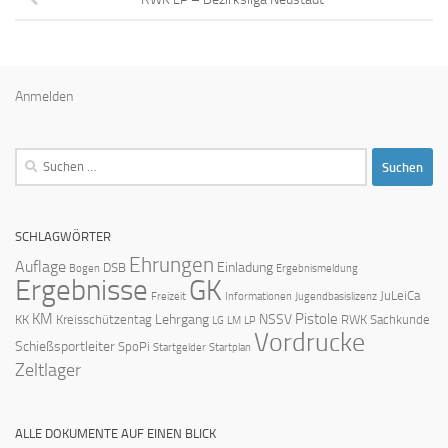
Anmelden
Suchen
nach:
SCHLAGWÖRTER
Ehrungen
Auflage
Einladung
DSB
Bogen
Ergebnismeldung
Ergebnisse
GK
JuLeiCa
Freizeit
Informationen
Jugendbasislizenz
KM
Pistole
Lehrgang
NSSV
KK
Kreisschützentag
RWK
Sachkunde
LG
LM
LP
Vordrucke
Schießsportleiter
SpoPi
Startgelder
Startplan
Zeltlager
ALLE DOKUMENTE AUF EINEN BLICK