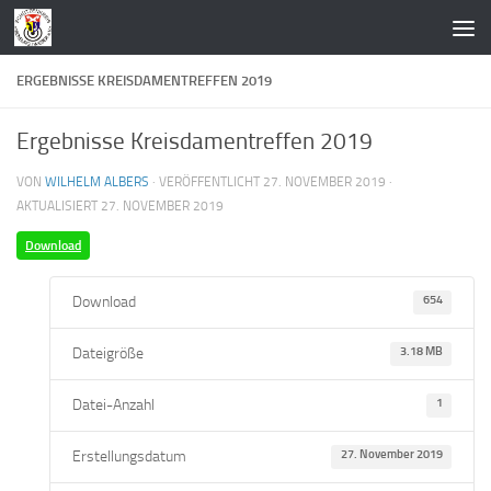
Zum Inhalt springen
ERGEBNISSE KREISDAMENTREFFEN 2019
Ergebnisse Kreisdamentreffen 2019
VON
WILHELM ALBERS
· VERÖFFENTLICHT
27. NOVEMBER 2019
·
AKTUALISIERT
27. NOVEMBER 2019
Download
Download
654
Dateigröße
3.18 MB
Datei-Anzahl
1
Erstellungsdatum
27. November 2019