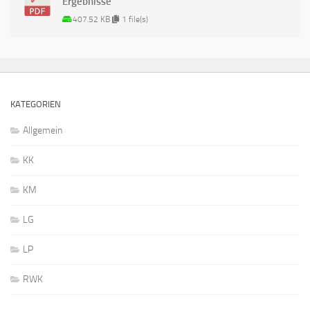
Ergebnisse
407.52 KB
1 file(s)
KATEGORIEN
Allgemein
KK
KM
LG
LP
RWK