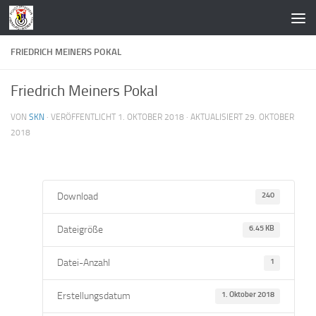
Zum Inhalt springen
FRIEDRICH MEINERS POKAL
Friedrich Meiners Pokal
VON
SKN
· VERÖFFENTLICHT
1. OKTOBER 2018
· AKTUALISIERT
29. OKTOBER
2018
Download
240
Dateigröße
6.45 KB
Datei-Anzahl
1
Erstellungsdatum
1. Oktober 2018