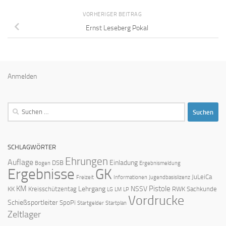
VORHERIGER BEITRAG
Ernst Leseberg Pokal
Anmelden
Suchen
nach:
SCHLAGWÖRTER
Ehrungen
Auflage
Einladung
DSB
Bogen
Ergebnismeldung
Ergebnisse
GK
JuLeiCa
Freizeit
Informationen
Jugendbasislizenz
KM
Pistole
Lehrgang
NSSV
KK
Kreisschützentag
RWK
Sachkunde
LG
LM
LP
Vordrucke
Schießsportleiter
SpoPi
Startgelder
Startplan
Zeltlager