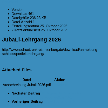
Download
Version
Download
461
Dateigröße
236.28 KB
Datei-Anzahl
1
Erstellungsdatum
25. Oktober 2025
Zuletzt aktualisiert
25. Oktober 2025
JubaLi-Lehrgang 2026
http://www.schuetzenkreis-nienburg.de/download/anmeldung-
schiesssportleiterlehrgang/
Attached Files
Datei
Aktion
Ausschreibung Jubali 2026.pdf
Download
Nächster Beitrag
Lehrgang für Standaufsicht
Luftdruckwaffen und Feuerwaffen 2025
Vorheriger Beitrag
Ausbildung zum Schießsportleiter
2026