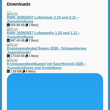
Downloads
RWK 2026/2027 Luftpistole 2.10 und 2.11 –
Ausschreibung
600.88 KB
2 file(s)
RWK 2026/2027 Luftgewehr 1.10 und 1.11 –
Ausschreibung
897.40 KB
2 file(s)
Kreisjugendpokal Bogen 2026 „Schaumburger
Jugendrunde“
173.84 KB
1 file(s)
Kreisjugendwettkampf mit Sportfreizeit 2026 –
Ausschreibung und Anmeldung
1.58 MB
4 file(s)