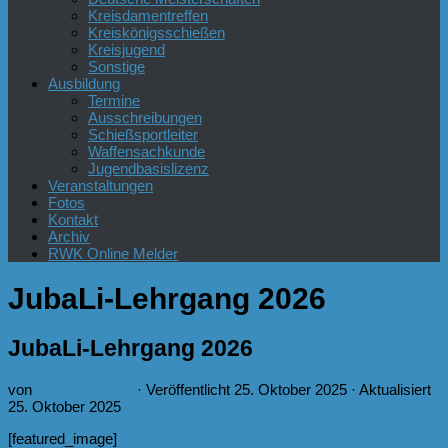
Kreisdamentreffen
Kreiskönigsschießen
Kreisjugend
Sonstige
Ausbildung
Termine
Ausschreibungen
Schießsportleiter
Waffensachkunde
Jugendbasislizenz
Veranstaltungen
Fotos
Kontakt
Archiv
RWK Online Melder
JubaLi-Lehrgang 2026
JubaLi-Lehrgang 2026
von
Wilhelm Albers
· Veröffentlicht
25. Oktober 2025
· Aktualisiert
25. Oktober 2025
[featured_image]