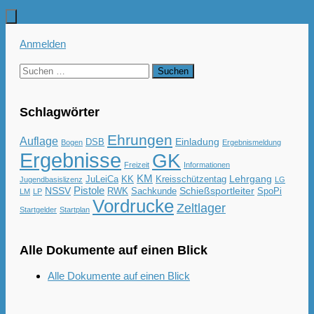
Anmelden
Suchen
nach:
Schlagwörter
Ehrungen
Auflage
Einladung
DSB
Bogen
Ergebnismeldung
Ergebnisse
GK
Freizeit
Informationen
KM
Lehrgang
JuLeiCa
KK
Kreisschützentag
Jugendbasislizenz
LG
Pistole
NSSV
Schießsportleiter
RWK
Sachkunde
SpoPi
LM
LP
Vordrucke
Zeltlager
Startgelder
Startplan
Alle Dokumente auf einen Blick
Alle Dokumente auf einen Blick