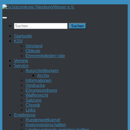
Zum
Inhalt
springen
Suchen
nach:
Startseite
KSV
Vorstand
Obleute
Ehrenmitglieder/-räte
Vereine
Service
Ausschreibungen
Archiv
Informationen
Vordrucke
Ehrungsordnung
Waffenrecht
Satzung
Chronik
Links
Ergebnisse
Rundenwettkampf
Kreismeisterschaften
Landesverbands-meisterschaften