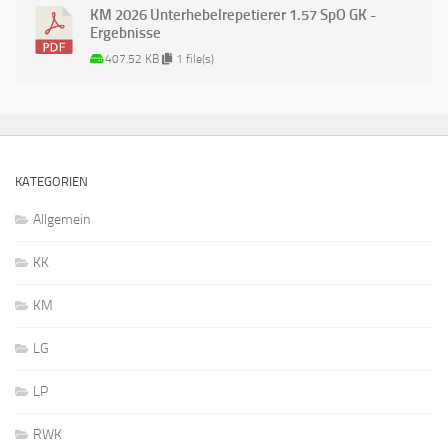
KM 2026 Unterhebelrepetierer 1.57 SpO GK -
Ergebnisse
407.52 KB
1 file(s)
KATEGORIEN
Allgemein
KK
KM
LG
LP
RWK