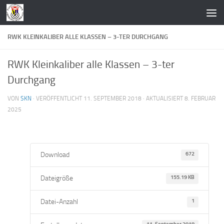
Zum Inhalt springen
RWK KLEINKALIBER ALLE KLASSEN – 3-TER DURCHGANG
RWK Kleinkaliber alle Klassen – 3-ter
Durchgang
VON
SKN
· VERÖFFENTLICHT
11. SEPTEMBER 2018
· AKTUALISIERT
8. FEBRUAR
2025
Download
672
Dateigröße
155.19 KB
Datei-Anzahl
1