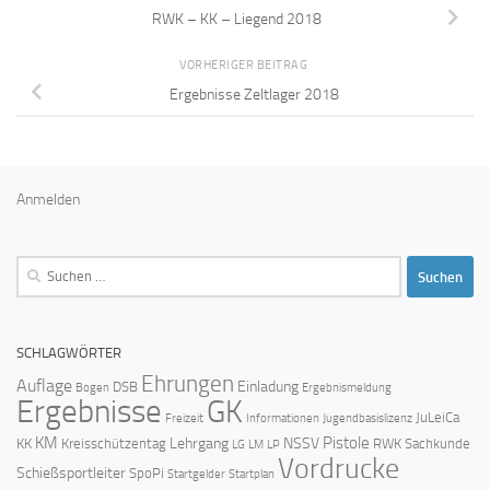
RWK – KK – Liegend 2018
VORHERIGER BEITRAG
Ergebnisse Zeltlager 2018
Anmelden
Suchen
nach:
SCHLAGWÖRTER
Ehrungen
Auflage
Einladung
DSB
Bogen
Ergebnismeldung
Ergebnisse
GK
JuLeiCa
Freizeit
Informationen
Jugendbasislizenz
KM
Pistole
Lehrgang
NSSV
KK
Kreisschützentag
RWK
Sachkunde
LG
LM
LP
Vordrucke
Schießsportleiter
SpoPi
Startgelder
Startplan