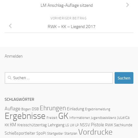
LM Anschlag-Auflage sitzend
VORHERIGER BEITRAG
RWK – KK – Liegend 2017
Anmelden
Suchen
nach:
SCHLAGWÖRTER
Ehrungen
Auflage
Einladung
DSB
Bogen
Ergebnismeldung
Ergebnisse
GK
JuLeiCa
Freizeit
Informationen
Jugendbasislizenz
KM
Pistole
Lehrgang
NSSV
KK
Kreisschützentag
RWK
Sachkunde
LG
LM
LP
Vordrucke
Schießsportleiter
SpoPi
Startgelder
Startplan