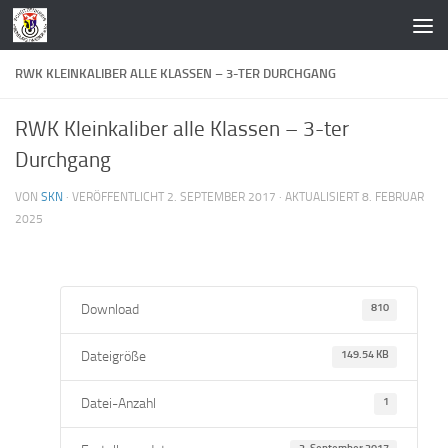
Zum Inhalt springen
RWK KLEINKALIBER ALLE KLASSEN – 3-TER DURCHGANG
RWK Kleinkaliber alle Klassen – 3-ter
Durchgang
VON
SKN
· VERÖFFENTLICHT
2. SEPTEMBER 2017
· AKTUALISIERT
8. FEBRUAR
2025
Download
810
Dateigröße
149.54 KB
Datei-Anzahl
1