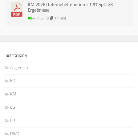
KM 2026 Unterhebelrepetierer 1.57 SpO GK -
Ergebnisse
407.52 KB
1 file(s)
KATEGORIEN
Allgemein
KK
KM
LG
LP
RWK