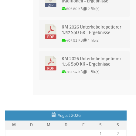
traditionell - Ergebnisse
606.80 KB
2 file(s)
KM 2026 Unterhebelrepetierer
1.57 SpO GK - Ergebnisse
407.52 KB
1 file(s)
KM 2026 Unterhebelrepetierer
1.56 SpO KK - Ergebnisse
281.94 KB
1 file(s)
August 2026
M
D
M
D
F
S
S
1
2