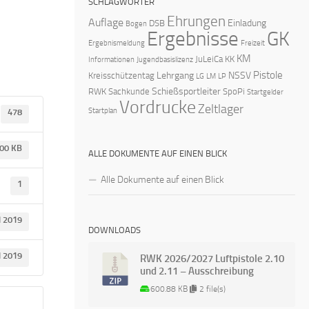
SCHLAGWÖRTER
Ehrungen
Auflage
Einladung
DSB
Bogen
Ergebnisse
GK
Ergebnismeldung
Freizeit
KM
JuLeiCa
KK
Informationen
Jugendbasislizenz
Pistole
Lehrgang
NSSV
Kreisschützentag
LG
LM
LP
Schießsportleiter
RWK
Sachkunde
SpoPi
Startgelder
Vordrucke
Zeltlager
Startplan
478
.00 KB
ALLE DOKUMENTE AUF EINEN BLICK
Alle Dokumente auf einen Blick
1
l 2019
DOWNLOADS
l 2019
RWK 2026/2027 Luftpistole 2.10
und 2.11 – Ausschreibung
600.88 KB
2 file(s)