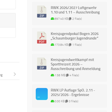
RWK 2026/2027 Luftgewehr
1.10 und 1.11 – Ausschreibung
897.40 KB
2 file(s)
Kreisjugendpokal Bogen 2026
„Schaumburger Jugendrunde“
173.84 KB
1 file(s)
Kreisjugendwettkampf mit
Sportfreizeit 2026 –
Ausschreibung und Anmeldung
ng
1.58 MB
4 file(s)
RWK LP Auflage SpO. 2.11 -
2025/2026 - Ergebnisse
0.00 KB
0 file(s)