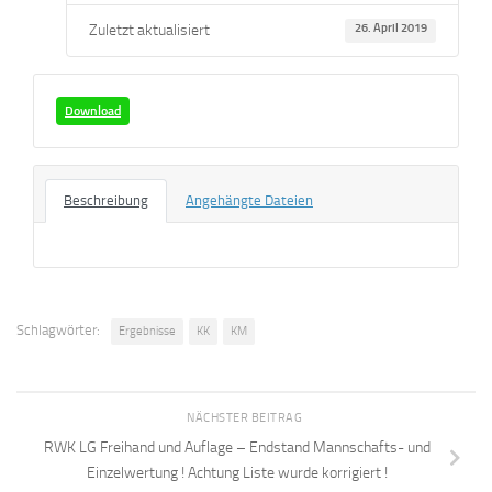
Zuletzt aktualisiert
26. April 2019
Download
Beschreibung
Angehängte Dateien
Schlagwörter:
Ergebnisse
KK
KM
NÄCHSTER BEITRAG
RWK LG Freihand und Auflage – Endstand Mannschafts- und
Einzelwertung ! Achtung Liste wurde korrigiert !