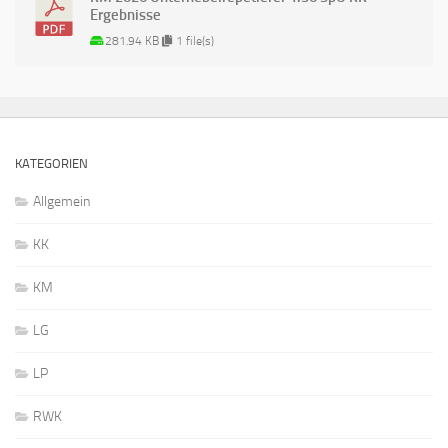
Ergebnisse
281.94 KB
1 file(s)
KATEGORIEN
Allgemein
KK
KM
LG
LP
RWK