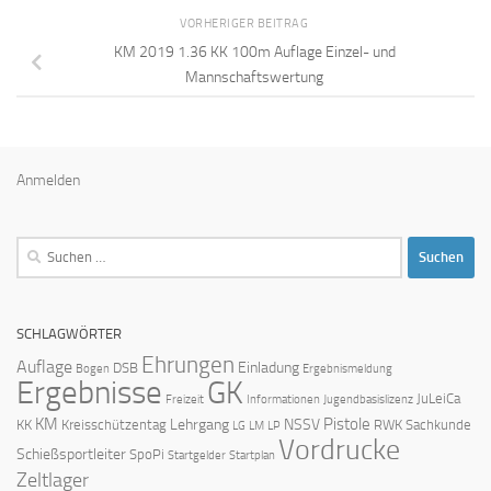
VORHERIGER BEITRAG
KM 2019 1.36 KK 100m Auflage Einzel- und
Mannschaftswertung
Anmelden
Suchen
nach:
SCHLAGWÖRTER
Ehrungen
Auflage
Einladung
DSB
Bogen
Ergebnismeldung
Ergebnisse
GK
JuLeiCa
Freizeit
Informationen
Jugendbasislizenz
KM
Pistole
Lehrgang
NSSV
KK
Kreisschützentag
RWK
Sachkunde
LG
LM
LP
Vordrucke
Schießsportleiter
SpoPi
Startgelder
Startplan
Zeltlager