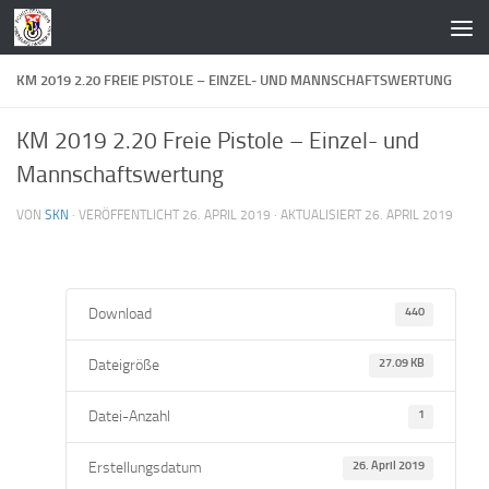
Zum Inhalt springen
KM 2019 2.20 FREIE PISTOLE – EINZEL- UND MANNSCHAFTSWERTUNG
KM 2019 2.20 Freie Pistole – Einzel- und
Mannschaftswertung
VON
SKN
· VERÖFFENTLICHT
26. APRIL 2019
· AKTUALISIERT
26. APRIL 2019
Download
440
Dateigröße
27.09 KB
Datei-Anzahl
1
Erstellungsdatum
26. April 2019