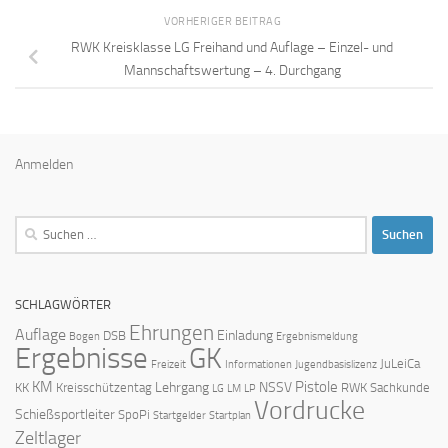
VORHERIGER BEITRAG
RWK Kreisklasse LG Freihand und Auflage – Einzel- und
Mannschaftswertung – 4. Durchgang
Anmelden
Suchen
nach:
SCHLAGWÖRTER
Ehrungen
Auflage
Einladung
DSB
Bogen
Ergebnismeldung
Ergebnisse
GK
JuLeiCa
Freizeit
Informationen
Jugendbasislizenz
KM
Pistole
Lehrgang
NSSV
KK
Kreisschützentag
RWK
Sachkunde
LG
LM
LP
Vordrucke
Schießsportleiter
SpoPi
Startgelder
Startplan
Zeltlager