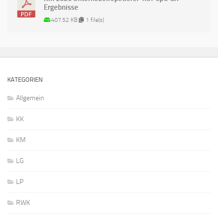
Ergebnisse
407.52 KB
1 file(s)
KATEGORIEN
Allgemein
KK
KM
LG
LP
RWK