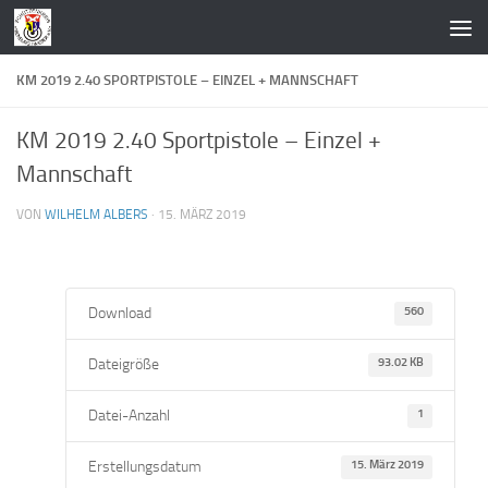
Zum Inhalt springen
KM 2019 2.40 SPORTPISTOLE – EINZEL + MANNSCHAFT
KM 2019 2.40 Sportpistole – Einzel +
Mannschaft
VON
WILHELM ALBERS
·
15. MÄRZ 2019
Download
560
Dateigröße
93.02 KB
Datei-Anzahl
1
Erstellungsdatum
15. März 2019