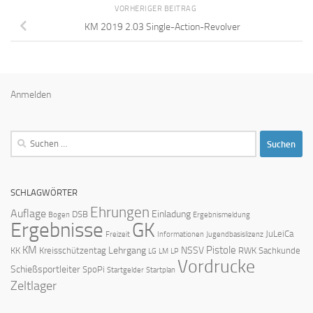
VORHERIGER BEITRAG
KM 2019 2.03 Single-Action-Revolver
Anmelden
Suchen
nach:
SCHLAGWÖRTER
Ehrungen
Auflage
Einladung
DSB
Bogen
Ergebnismeldung
Ergebnisse
GK
JuLeiCa
Freizeit
Informationen
Jugendbasislizenz
KM
Pistole
Lehrgang
NSSV
KK
Kreisschützentag
RWK
Sachkunde
LG
LM
LP
Vordrucke
Schießsportleiter
SpoPi
Startgelder
Startplan
Zeltlager