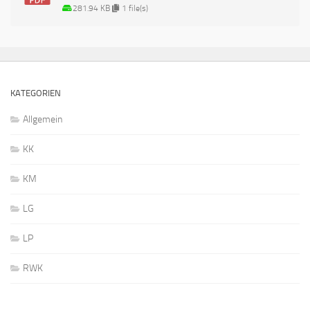
281.94 KB
1 file(s)
KATEGORIEN
Allgemein
KK
KM
LG
LP
RWK