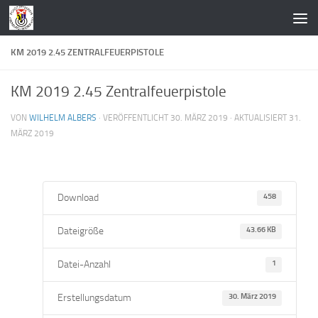
Zum Inhalt springen
KM 2019 2.45 ZENTRALFEUERPISTOLE
KM 2019 2.45 Zentralfeuerpistole
VON
WILHELM ALBERS
· VERÖFFENTLICHT
30. MÄRZ 2019
· AKTUALISIERT
31.
MÄRZ 2019
Download
458
Dateigröße
43.66 KB
Datei-Anzahl
1
Erstellungsdatum
30. März 2019