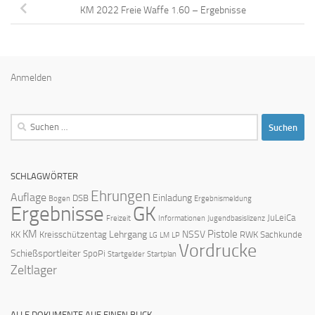
KM 2022 Freie Waffe 1.60 – Ergebnisse
Anmelden
Suchen
nach:
SCHLAGWÖRTER
Ehrungen
Auflage
Einladung
DSB
Bogen
Ergebnismeldung
Ergebnisse
GK
JuLeiCa
Freizeit
Informationen
Jugendbasislizenz
KM
Pistole
Lehrgang
NSSV
KK
Kreisschützentag
RWK
Sachkunde
LG
LM
LP
Vordrucke
Schießsportleiter
SpoPi
Startgelder
Startplan
Zeltlager
ALLE DOKUMENTE AUF EINEN BLICK