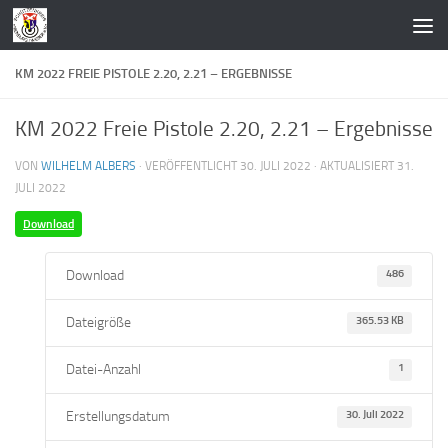
Zum Inhalt springen
KM 2022 FREIE PISTOLE 2.20, 2.21 – ERGEBNISSE
KM 2022 Freie Pistole 2.20, 2.21 – Ergebnisse
VON
WILHELM ALBERS
· VERÖFFENTLICHT
30. JULI 2022
· AKTUALISIERT
31.
JULI 2022
Download
Download
486
Dateigröße
365.53 KB
Datei-Anzahl
1
Erstellungsdatum
30. Juli 2022