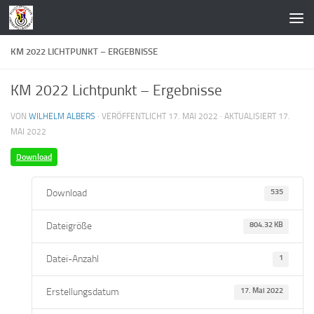
Zum Inhalt springen
KM 2022 LICHTPUNKT – ERGEBNISSE
KM 2022 Lichtpunkt – Ergebnisse
VON
WILHELM ALBERS
· VERÖFFENTLICHT
17. MAI 2022
· AKTUALISIERT
17.
MAI 2022
Download
Download
535
Dateigröße
804.32 KB
Datei-Anzahl
1
Erstellungsdatum
17. Mai 2022