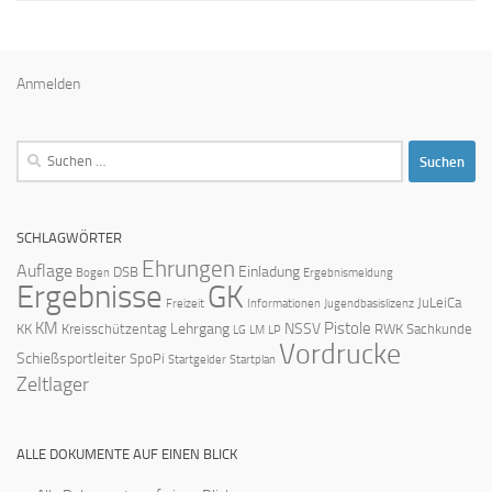
Anmelden
Suchen
nach:
SCHLAGWÖRTER
Ehrungen
Auflage
Einladung
DSB
Bogen
Ergebnismeldung
Ergebnisse
GK
JuLeiCa
Freizeit
Informationen
Jugendbasislizenz
KM
Pistole
Lehrgang
NSSV
KK
Kreisschützentag
RWK
Sachkunde
LG
LM
LP
Vordrucke
Schießsportleiter
SpoPi
Startgelder
Startplan
Zeltlager
ALLE DOKUMENTE AUF EINEN BLICK