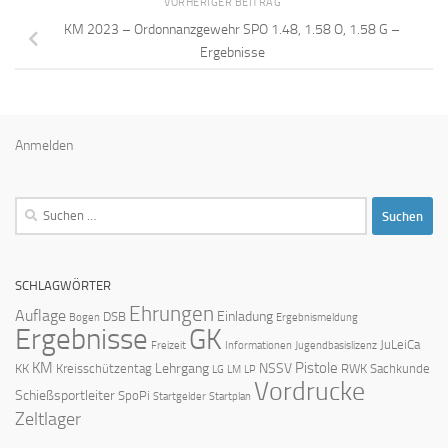
VORHERIGER BEITRAG
KM 2023 – Ordonnanzgewehr SPO 1.48, 1.58 O, 1.58 G –
Ergebnisse
Anmelden
Suchen
nach:
SCHLAGWÖRTER
Ehrungen
Auflage
Einladung
DSB
Bogen
Ergebnismeldung
Ergebnisse
GK
JuLeiCa
Freizeit
Informationen
Jugendbasislizenz
KM
Pistole
Lehrgang
NSSV
KK
Kreisschützentag
RWK
Sachkunde
LG
LM
LP
Vordrucke
Schießsportleiter
SpoPi
Startgelder
Startplan
Zeltlager