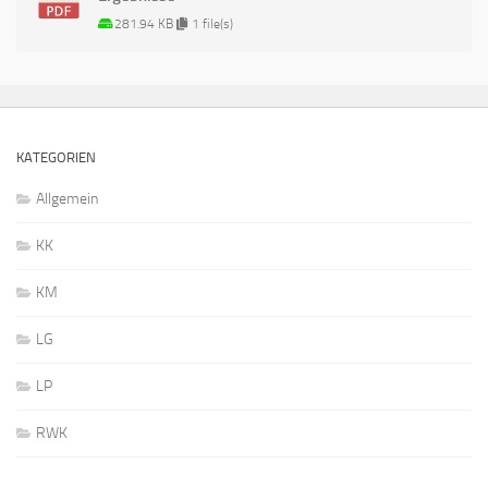
281.94 KB
1 file(s)
KATEGORIEN
Allgemein
KK
KM
LG
LP
RWK