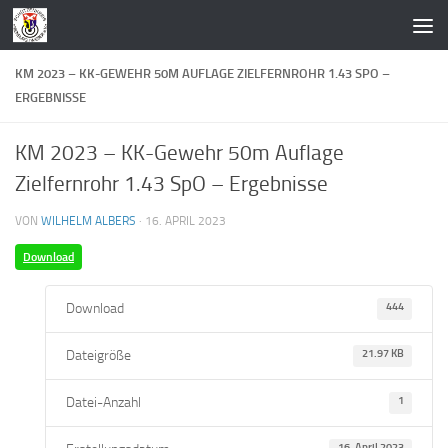
Zum Inhalt springen
KM 2023 – KK-GEWEHR 50M AUFLAGE ZIELFERNROHR 1.43 SPO –
ERGEBNISSE
KM 2023 – KK-Gewehr 50m Auflage
Zielfernrohr 1.43 SpO – Ergebnisse
VON
WILHELM ALBERS
·
16. APRIL 2023
Download
Download
444
Dateigröße
21.97 KB
Datei-Anzahl
1
16. April 2023