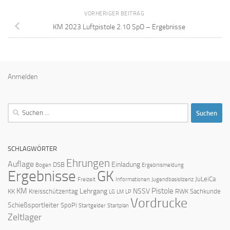
VORHERIGER BEITRAG
KM 2023 Luftpistole 2.10 SpO – Ergebnisse
Anmelden
Suchen
nach:
SCHLAGWÖRTER
Ehrungen
Auflage
Einladung
DSB
Bogen
Ergebnismeldung
Ergebnisse
GK
JuLeiCa
Freizeit
Informationen
Jugendbasislizenz
KM
Pistole
Lehrgang
NSSV
KK
Kreisschützentag
RWK
Sachkunde
LG
LM
LP
Vordrucke
Schießsportleiter
SpoPi
Startgelder
Startplan
Zeltlager