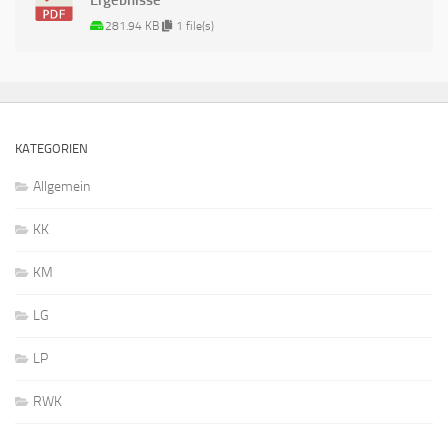
Ergebnisse
281.94 KB
1 file(s)
KATEGORIEN
Allgemein
KK
KM
LG
LP
RWK