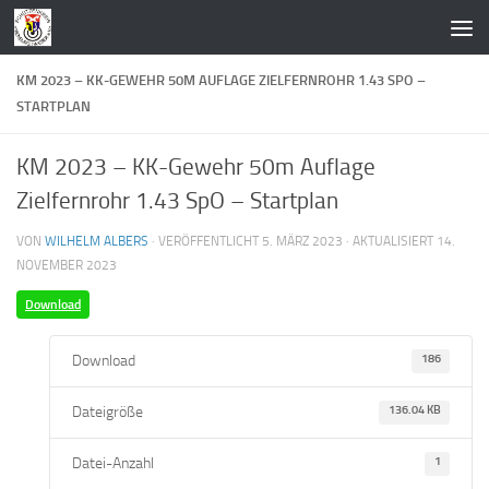
Zum Inhalt springen
KM 2023 – KK-GEWEHR 50M AUFLAGE ZIELFERNROHR 1.43 SPO –
STARTPLAN
KM 2023 – KK-Gewehr 50m Auflage
Zielfernrohr 1.43 SpO – Startplan
VON
WILHELM ALBERS
· VERÖFFENTLICHT
5. MÄRZ 2023
· AKTUALISIERT
14.
NOVEMBER 2023
Download
Download
186
Dateigröße
136.04 KB
Datei-Anzahl
1