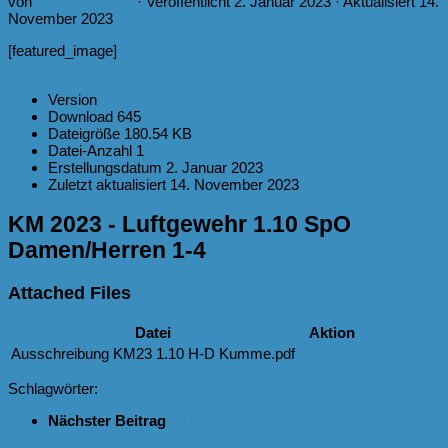
von
Wilhelm Albers
· Veröffentlicht
2. Januar 2023
· Aktualisiert
14.
November 2023
[featured_image]
Download
Version
Download
645
Dateigröße
180.54 KB
Datei-Anzahl
1
Erstellungsdatum
2. Januar 2023
Zuletzt aktualisiert
14. November 2023
KM 2023 - Luftgewehr 1.10 SpO
Damen/Herren 1-4
Attached Files
Datei
Aktion
Ausschreibung KM23 1.10 H-D Kumme.pdf
Download
Schlagwörter:
Ausschreibung
KM
Nächster Beitrag
KM 2023 – Terminübersicht – Update
25.01.2023