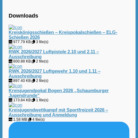
Downloads
Kreiskönigsschießen – Kreispokalschießen – ELG-
Schießen 2026
977.79 KB
3 file(s)
RWK 2026/2027 Luftpistole 2.10 und 2.11 –
Ausschreibung
600.88 KB
2 file(s)
RWK 2026/2027 Luftgewehr 1.10 und 1.11 –
Ausschreibung
897.40 KB
2 file(s)
Kreisjugendpokal Bogen 2026 „Schaumburger
Jugendrunde“
173.84 KB
1 file(s)
Kreisjugendwettkampf mit Sportfreizeit 2026 –
Ausschreibung und Anmeldung
1.58 MB
4 file(s)