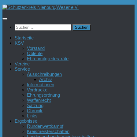
Zum
Inhalt
springen
Suchen
nach:
Startseite
KSV
Vorstand
Obleute
Ehrenmitglieder/-räte
Vereine
Service
Ausschreibungen
Archiv
Informationen
Vordrucke
Ehrungsordnung
Waffenrecht
Satzung
Chronik
Links
Ergebnisse
Rundenwettkampf
Kreismeisterschaften
Landesverbands-meisterschaften