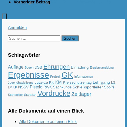
Vorheriger Beitrag
KM 2023 – Luftgewehr 1.10 SpO
Schüler-Jgd.-Jun.-Klasse
Anmelden
Suchen
nach:
Schlagwörter
Ehrungen
Auflage
Einladung
DSB
Bogen
Ergebnismeldung
Ergebnisse
GK
Freizeit
Informationen
KM
Lehrgang
JuLeiCa
KK
Kreisschützentag
Jugendbasislizenz
LG
Pistole
NSSV
Schießsportleiter
RWK
Sachkunde
SpoPi
LM
LP
Vordrucke
Zeltlager
Startgelder
Startplan
Alle Dokumente auf einen Blick
Alle Dokumente auf einen Blick