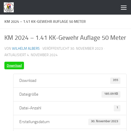
Zum Inhalt springen
KM 2024 – 1.41 KK-GEWEHR AUFLAGE 50 METER
KM 2024 – 1.41 KK-Gewehr Auflage 50 Meter
VON
WILHELM ALBERS
· VERÖFFENTLICHT
30. NOVEMBER 2023
·
AKTUALISIERT
4. NOVEMBER 2024
Download
Download
355
Dateigröße
185.09 KB
Datei-Anzahl
1
Erstellungsdatum
30. November 2023