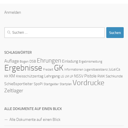
Anmelden
Suchen
nach:
SCHLAGWÖRTER
Ehrungen
Auflage
Einladung
DSB
Bogen
Ergebnismeldung
Ergebnisse
GK
JuLeiCa
Freizeit
Informationen
Jugendbasislizenz
KM
Pistole
Lehrgang
NSSV
KK
Kreisschützentag
RWK
Sachkunde
LG
LM
LP
Vordrucke
Schießsportleiter
SpoPi
Startgelder
Startplan
Zeltlager
ALLE DOKUMENTE AUF EINEN BLICK
Alle Dokumente auf einen Blick