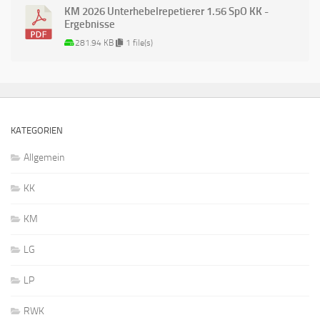
KM 2026 Unterhebelrepetierer 1.56 SpO KK -
Ergebnisse
281.94 KB
1 file(s)
KATEGORIEN
Allgemein
KK
KM
LG
LP
RWK