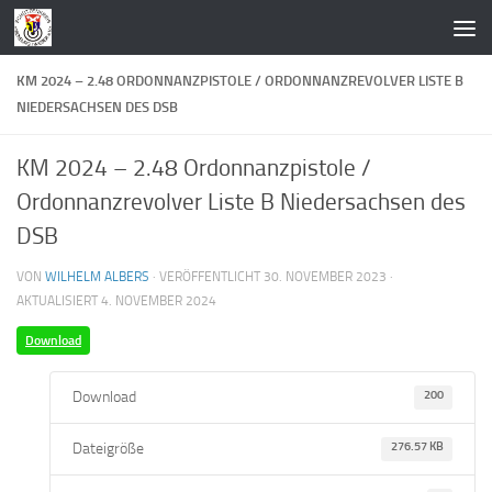
Zum Inhalt springen
KM 2024 – 2.48 ORDONNANZPISTOLE / ORDONNANZREVOLVER LISTE B
NIEDERSACHSEN DES DSB
KM 2024 – 2.48 Ordonnanzpistole /
Ordonnanzrevolver Liste B Niedersachsen des
DSB
VON
WILHELM ALBERS
· VERÖFFENTLICHT
30. NOVEMBER 2023
·
AKTUALISIERT
4. NOVEMBER 2024
Download
Download
200
Dateigröße
276.57 KB