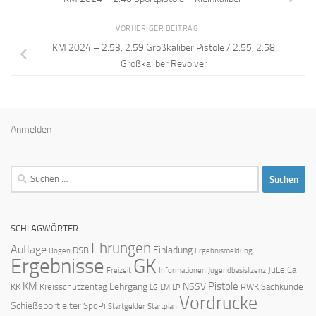
VORHERIGER BEITRAG
KM 2024 – 2.53, 2.59 Großkaliber Pistole / 2.55, 2.58
Großkaliber Revolver
Anmelden
Suchen
nach:
SCHLAGWÖRTER
Ehrungen
Auflage
Einladung
DSB
Bogen
Ergebnismeldung
Ergebnisse
GK
JuLeiCa
Freizeit
Informationen
Jugendbasislizenz
KM
Pistole
Lehrgang
NSSV
KK
Kreisschützentag
RWK
Sachkunde
LG
LM
LP
Vordrucke
Schießsportleiter
SpoPi
Startgelder
Startplan