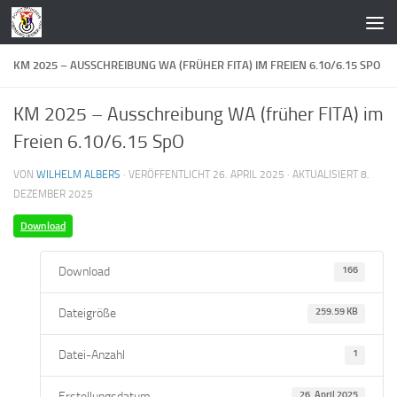
Zum Inhalt springen
KM 2025 – AUSSCHREIBUNG WA (FRÜHER FITA) IM FREIEN 6.10/6.15 SPO
KM 2025 – Ausschreibung WA (früher FITA) im
Freien 6.10/6.15 SpO
VON
WILHELM ALBERS
· VERÖFFENTLICHT
26. APRIL 2025
· AKTUALISIERT
8.
DEZEMBER 2025
Download
Download
166
Dateigröße
259.59 KB
Datei-Anzahl
1
Erstellungsdatum
26. April 2025