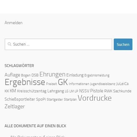
Anmelden
Suchen
nach:
SCHLAGWÖRTER
Ehrungen
Auflage
Einladung
DSB
Bogen
Ergebnismeldung
Ergebnisse
GK
JuLeiCa
Freizeit
Informationen
Jugendbasislizenz
KM
Pistole
Lehrgang
NSSV
KK
Kreisschützentag
RWK
Sachkunde
LG
LM
LP
Vordrucke
Schießsportleiter
SpoPi
Startgelder
Startplan
Zeltlager
ALLE DOKUMENTE AUF EINEN BLICK