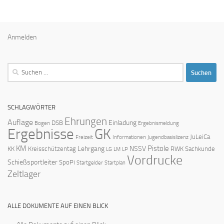
Anmelden
Suchen
nach:
SCHLAGWÖRTER
Ehrungen
Auflage
Einladung
DSB
Bogen
Ergebnismeldung
Ergebnisse
GK
JuLeiCa
Freizeit
Informationen
Jugendbasislizenz
KM
Pistole
Lehrgang
NSSV
KK
Kreisschützentag
RWK
Sachkunde
LG
LM
LP
Vordrucke
Schießsportleiter
SpoPi
Startgelder
Startplan
Zeltlager
ALLE DOKUMENTE AUF EINEN BLICK