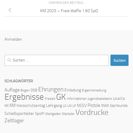
VORHERIGER BEITRAG
KM 2025 – Freie Waffe 1.60 SpO
Anmelden
Suchen
nach:
SCHLAGWÖRTER
Ehrungen
Auflage
Einladung
DSB
Bogen
Ergebnismeldung
Ergebnisse
GK
JuLeiCa
Freizeit
Informationen
Jugendbasislizenz
KM
Pistole
Lehrgang
NSSV
KK
Kreisschützentag
RWK
Sachkunde
LG
LM
LP
Vordrucke
Schießsportleiter
SpoPi
Startgelder
Startplan
Zeltlager