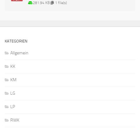
281.94 KB
1 file(s)
KATEGORIEN
Allgemein
KK
KM
LG
LP
RWK