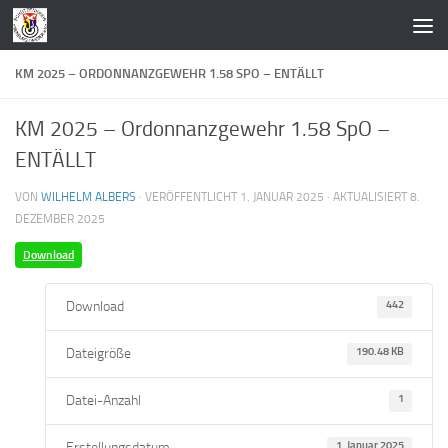
Zum Inhalt springen
KM 2025 – ORDONNANZGEWEHR 1.58 SPO – ENTÄLLT
KM 2025 – Ordonnanzgewehr 1.58 SpO –
ENTÄLLT
VON
WILHELM ALBERS
· VERÖFFENTLICHT
1. JANUAR 2025
· AKTUALISIERT
8.
DEZEMBER 2025
Download
Download
442
Dateigröße
190.48 KB
Datei-Anzahl
1
Erstellungsdatum
1. Januar 2025