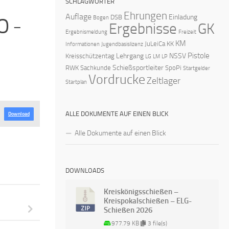
SCHLAGWÖRTER
Ehrungen
Auflage
Einladung
DSB
Bogen
O -
Ergebnisse
GK
Ergebnismeldung
Freizeit
KM
JuLeiCa
KK
Informationen
Jugendbasislizenz
Pistole
Lehrgang
NSSV
Kreisschützentag
LG
LM
LP
Schießsportleiter
RWK
Sachkunde
SpoPi
Startgelder
Vordrucke
Zeltlager
Startplan
ALLE DOKUMENTE AUF EINEN BLICK
Download
Alle Dokumente auf einen Blick
DOWNLOADS
Kreiskönigsschießen –
Kreispokalschießen – ELG-
Schießen 2026
977.79 KB
3 file(s)