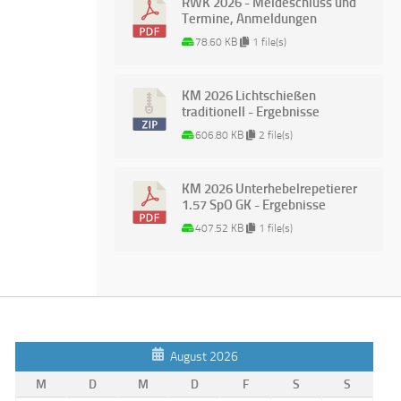
RWK 2026 - Meldeschluss und
Termine, Anmeldungen
78.60 KB
1 file(s)
KM 2026 Lichtschießen
traditionell - Ergebnisse
606.80 KB
2 file(s)
KM 2026 Unterhebelrepetierer
1.57 SpO GK - Ergebnisse
407.52 KB
1 file(s)
August 2026
M
D
M
D
F
S
S