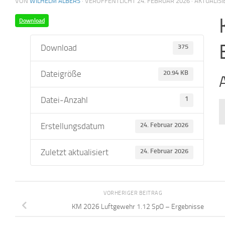
VON
WILHELM ALBERS
· VERÖFFENTLICHT
24. FEBRUAR 2026
· AKTUALIS
Download
Download
375
Dateigröße
20.94 KB
Datei-Anzahl
1
Erstellungsdatum
24. Februar 2026
Zuletzt aktualisiert
24. Februar 2026
VORHERIGER BEITRAG
KM 2026 Luftgewehr 1.12 SpO – Ergebnisse