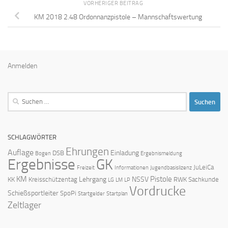
VORHERIGER BEITRAG
KM 2018 2.48 Ordonnanzpistole – Mannschaftswertung
Anmelden
Suchen
nach:
SCHLAGWÖRTER
Ehrungen
Auflage
Einladung
DSB
Bogen
Ergebnismeldung
Ergebnisse
GK
JuLeiCa
Freizeit
Informationen
Jugendbasislizenz
KM
Pistole
Lehrgang
NSSV
KK
Kreisschützentag
RWK
Sachkunde
LG
LM
LP
Vordrucke
Schießsportleiter
SpoPi
Startgelder
Startplan
Zeltlager