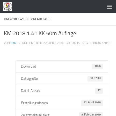
Zum Inhalt springen
KM 2018 1.41 KK 50M AUFLAGE
KM 2018 1.41 KK 50m Auflage
VON
SKN
· VERÖFFENTLICHT
22. APRIL 2018
· AKTUALISIERT
4. FEBRUAR 2019
Download
1806
Dateigröße
30.37 KB
Datei-Anzahl
12
Erstellungsdatum
22. April 2018
Zuletzt aktualisiert
5. Februar 2019