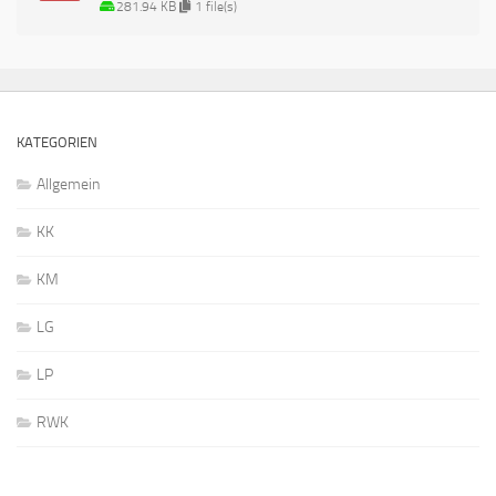
281.94 KB
1 file(s)
KATEGORIEN
Allgemein
KK
KM
LG
LP
RWK