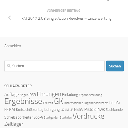
VORHERIGER BEITRAG
KM 2017 2.03 Single Action Revolver – Einzelwertung
Anmelden
Suchen
nach:
SCHLAGWÖRTER
Ehrungen
Auflage
Einladung
DSB
Bogen
Ergebnismeldung
Ergebnisse
GK
JuLeiCa
Freizeit
Informationen
Jugendbasislizenz
KM
Pistole
Lehrgang
NSSV
KK
Kreisschützentag
RWK
Sachkunde
LG
LM
LP
Vordrucke
Schießsportleiter
SpoPi
Startgelder
Startplan
Zeltlager