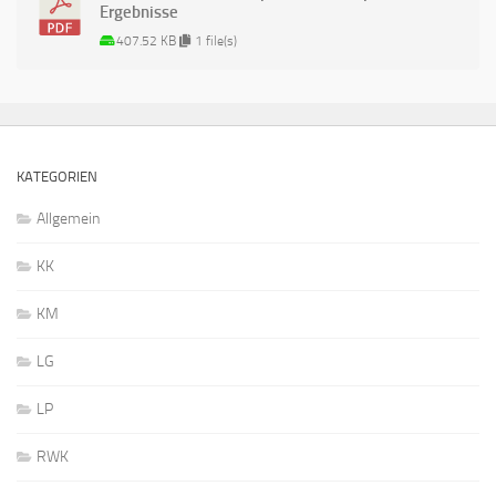
Ergebnisse
407.52 KB
1 file(s)
KATEGORIEN
Allgemein
KK
KM
LG
LP
RWK