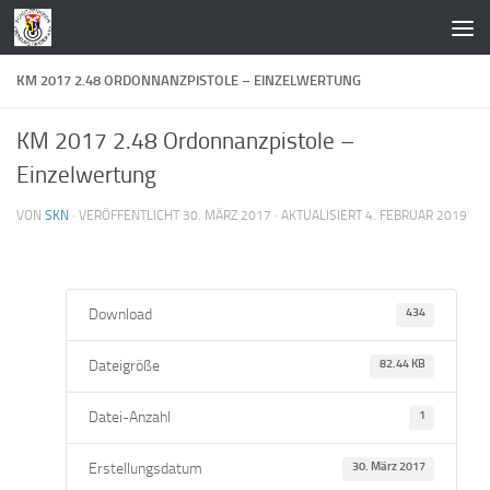
Zum Inhalt springen
KM 2017 2.48 ORDONNANZPISTOLE – EINZELWERTUNG
KM 2017 2.48 Ordonnanzpistole –
Einzelwertung
VON
SKN
· VERÖFFENTLICHT
30. MÄRZ 2017
· AKTUALISIERT
4. FEBRUAR 2019
Download
434
Dateigröße
82.44 KB
Datei-Anzahl
1
Erstellungsdatum
30. März 2017