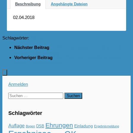
Beschreibung
Angehängte Dateien
02.04.2018
Schlagwörter:
GK
KM
Nächster Beitrag
RWK Kreisklasse LG Freihand und
Auflage – Einzelwertung
Vorheriger Beitrag
KM 2018 2.55 Zentralfeuerpistole –
Kal.357 – Einzelwertung
Anmelden
Suchen
nach:
Schlagwörter
Ehrungen
Auflage
Einladung
DSB
Bogen
Ergebnismeldung