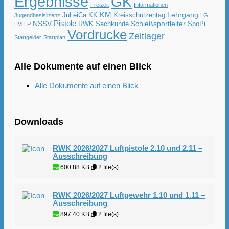
Ergebnisse
GK
Freizeit
Informationen
KM
Lehrgang
JuLeiCa
KK
Kreisschützentag
Jugendbasislizenz
LG
Pistole
NSSV
Schießsportleiter
RWK
Sachkunde
SpoPi
LM
LP
Vordrucke
Zeltlager
Startgelder
Startplan
Alle Dokumente auf einen Blick
Alle Dokumente auf einen Blick
Downloads
RWK 2026/2027 Luftpistole 2.10 und 2.11 –
Ausschreibung
600.88 KB
2 file(s)
RWK 2026/2027 Luftgewehr 1.10 und 1.11 –
Ausschreibung
897.40 KB
2 file(s)