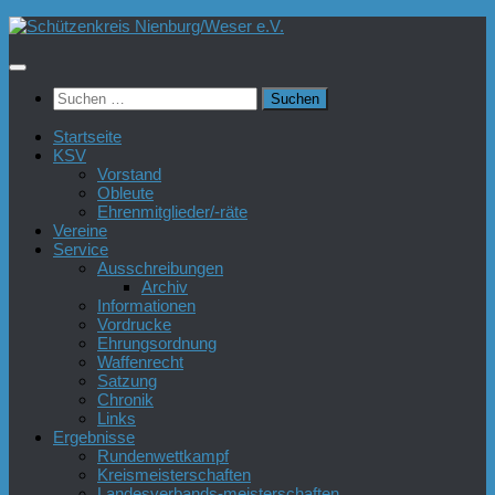
Zum
Inhalt
springen
Suchen
nach:
Startseite
KSV
Vorstand
Obleute
Ehrenmitglieder/-räte
Vereine
Service
Ausschreibungen
Archiv
Informationen
Vordrucke
Ehrungsordnung
Waffenrecht
Satzung
Chronik
Links
Ergebnisse
Rundenwettkampf
Kreismeisterschaften
Landesverbands-meisterschaften