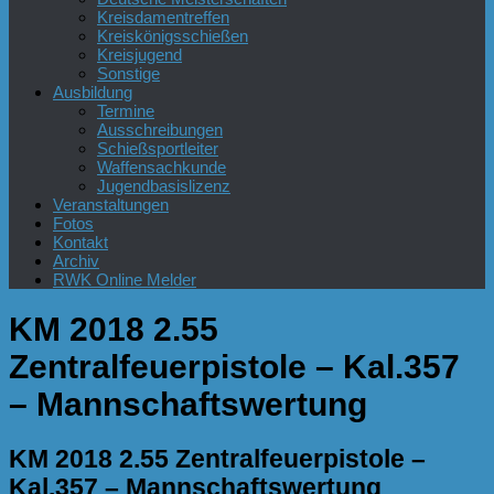
Kreisdamentreffen
Kreiskönigsschießen
Kreisjugend
Sonstige
Ausbildung
Termine
Ausschreibungen
Schießsportleiter
Waffensachkunde
Jugendbasislizenz
Veranstaltungen
Fotos
Kontakt
Archiv
RWK Online Melder
KM 2018 2.55
Zentralfeuerpistole – Kal.357
– Mannschaftswertung
KM 2018 2.55 Zentralfeuerpistole –
Kal.357 – Mannschaftswertung