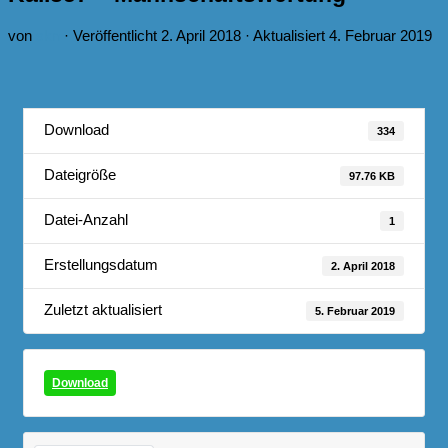
von
skn
· Veröffentlicht
2. April 2018
· Aktualisiert
4. Februar 2019
Download
334
Dateigröße
97.76 KB
Datei-Anzahl
1
Erstellungsdatum
2. April 2018
Zuletzt aktualisiert
5. Februar 2019
Download