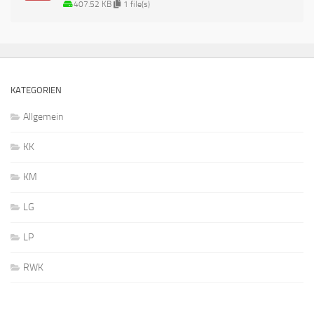
407.52 KB
1 file(s)
KATEGORIEN
Allgemein
KK
KM
LG
LP
RWK