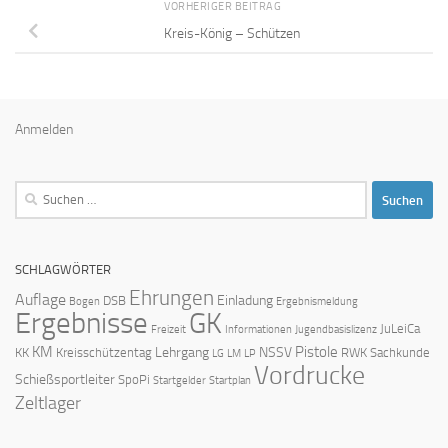
VORHERIGER BEITRAG
Kreis-König – Schützen
Anmelden
Suchen
nach:
SCHLAGWÖRTER
Ehrungen
Auflage
Einladung
DSB
Bogen
Ergebnismeldung
Ergebnisse
GK
JuLeiCa
Freizeit
Informationen
Jugendbasislizenz
KM
Pistole
Lehrgang
NSSV
KK
Kreisschützentag
RWK
Sachkunde
LG
LM
LP
Vordrucke
Schießsportleiter
SpoPi
Startgelder
Startplan
Zeltlager