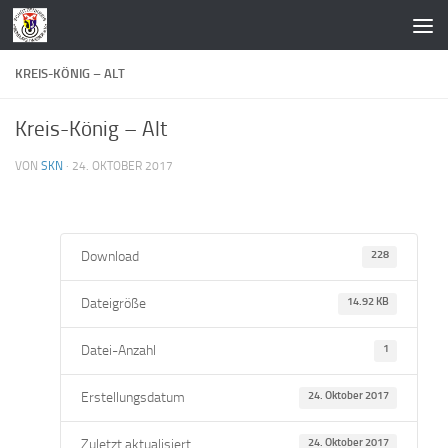
Zum Inhalt springen
KREIS-KÖNIG – ALT
Kreis-König – Alt
VON
SKN
·
24. OKTOBER 2017
Download
228
Dateigröße
14.92 KB
Datei-Anzahl
1
Erstellungsdatum
24. Oktober 2017
Zuletzt aktualisiert
24. Oktober 2017