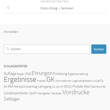
VORHERIGER BEITRAG
Kreis-König – Senioren
Anmelden
Suchen
nach:
SCHLAGWÖRTER
Ehrungen
Auflage
Einladung
DSB
Bogen
Ergebnismeldung
Ergebnisse
GK
JuLeiCa
Freizeit
Informationen
Jugendbasislizenz
KM
Pistole
Lehrgang
NSSV
KK
Kreisschützentag
RWK
Sachkunde
LG
LM
LP
Vordrucke
Schießsportleiter
SpoPi
Startgelder
Startplan
Zeltlager