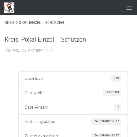
Zum Inhalt springen
KREIS-POKAL EINZEL – SCHÜTZEN
Kreis-Pokal Einzel – Schützen
VON
SKN
·
24. OKTOBER 2017
Download
239
Dateigröße
13.79 KB
Datei-Anzahl
1
Erstellungsdatum
24. Oktober 2017
Zuletzt aktualisiert
24. Oktober 2017