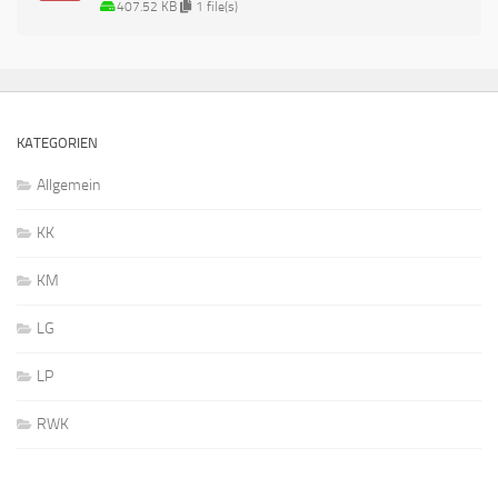
407.52 KB
1 file(s)
KATEGORIEN
Allgemein
KK
KM
LG
LP
RWK