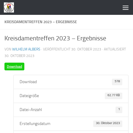
Zum Inhalt springen
KREISDAMENTREFFEN 2023 – ERGEBNISSE
Kreisdamentreffen 2023 – Ergebnisse
VON
WILHELM ALBERS
· VERÖFFENTLICHT
30. OKTOBER 2023
· AKTUALISIERT
30. OKTOBER 2023
Download
Download
578
Dateigröße
62.77 KB
Datei-Anzahl
1
Erstellungsdatum
30. Oktober 2023