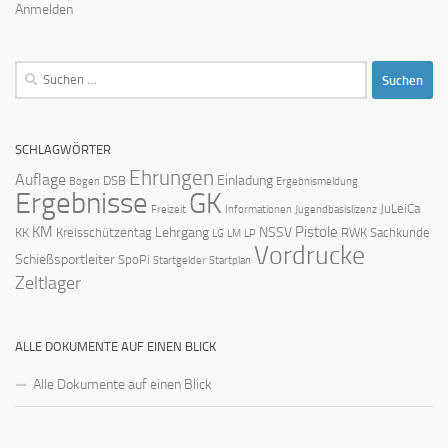
Anmelden
Suchen
nach:
SCHLAGWÖRTER
Ehrungen
Auflage
Einladung
DSB
Bogen
Ergebnismeldung
Ergebnisse
GK
JuLeiCa
Freizeit
Informationen
Jugendbasislizenz
KM
Pistole
Lehrgang
NSSV
KK
Kreisschützentag
RWK
Sachkunde
LG
LM
LP
Vordrucke
Schießsportleiter
SpoPi
Startgelder
Startplan
Zeltlager
ALLE DOKUMENTE AUF EINEN BLICK
Alle Dokumente auf einen Blick