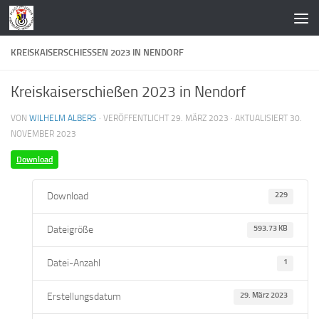
Zum Inhalt springen
KREISKAISERSCHIESSEN 2023 IN NENDORF
Kreiskaiserschießen 2023 in Nendorf
VON
WILHELM ALBERS
· VERÖFFENTLICHT
29. MÄRZ 2023
· AKTUALISIERT
30.
NOVEMBER 2023
Download
Download
229
Dateigröße
593.73 KB
Datei-Anzahl
1
Erstellungsdatum
29. März 2023