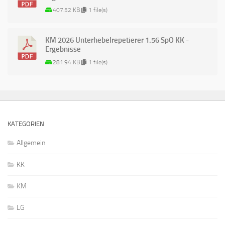
407.52 KB
1 file(s)
KM 2026 Unterhebelrepetierer 1.56 SpO KK -
Ergebnisse
281.94 KB
1 file(s)
KATEGORIEN
Allgemein
KK
KM
LG