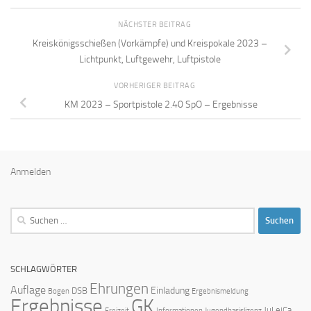
NÄCHSTER BEITRAG
Kreiskönigsschießen (Vorkämpfe) und Kreispokale 2023 –
Lichtpunkt, Luftgewehr, Luftpistole
VORHERIGER BEITRAG
KM 2023 – Sportpistole 2.40 SpO – Ergebnisse
Anmelden
Suchen
nach:
SCHLAGWÖRTER
Ehrungen
Auflage
Einladung
DSB
Bogen
Ergebnismeldung
Ergebnisse
GK
JuLeiCa
Freizeit
Informationen
Jugendbasislizenz