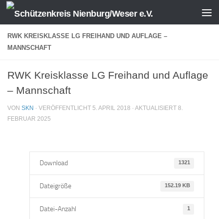
Zum Inhalt springen
RWK KREISKLASSE LG FREIHAND UND AUFLAGE –
MANNSCHAFT
RWK Kreisklasse LG Freihand und Auflage
– Mannschaft
VON
SKN
· VERÖFFENTLICHT
5. APRIL 2018
· AKTUALISIERT
8.
FEBRUAR 2025
Download
1321
Dateigröße
152.19 KB
Datei-Anzahl
1