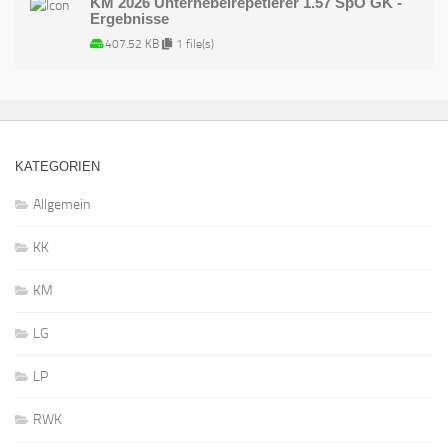
KM 2026 Unterhebelrepetierer 1.57 SpO GK -
Ergebnisse
407.52 KB
1 file(s)
KATEGORIEN
Allgemein
KK
KM
LG
LP
RWK