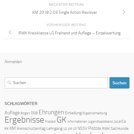
NÄCHSTER BEITRAG
KM 2018 2.03 Single Action Revolver
VORHERIGER BEITRAG
RWK Kreisklasse LG Freihand und Auflage – Einzelwertung
Anmelden
Suchen
nach:
SCHLAGWÖRTER
Ehrungen
Auflage
Einladung
DSB
Bogen
Ergebnismeldung
Ergebnisse
GK
JuLeiCa
Freizeit
Informationen
Jugendbasislizenz
KM
Pistole
Lehrgang
NSSV
KK
Kreisschützentag
RWK
Sachkunde
LG
LM
LP