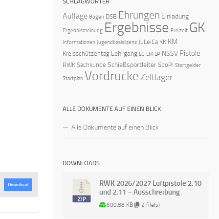
SCHLAGWÖRTER
Ehrungen
Auflage
Einladung
DSB
Bogen
Ergebnisse
GK
Ergebnismeldung
Freizeit
KM
JuLeiCa
KK
Informationen
Jugendbasislizenz
Pistole
Lehrgang
NSSV
Kreisschützentag
LG
LM
LP
Schießsportleiter
RWK
Sachkunde
SpoPi
Startgelder
Vordrucke
Zeltlager
Startplan
ALLE DOKUMENTE AUF EINEN BLICK
Alle Dokumente auf einen Blick
DOWNLOADS
RWK 2026/2027 Luftpistole 2.10
Download
und 2.11 – Ausschreibung
600.88 KB
2 file(s)