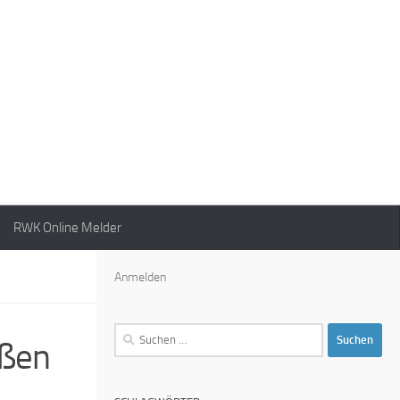
RWK Online Melder
Anmelden
Suchen
eßen
nach: