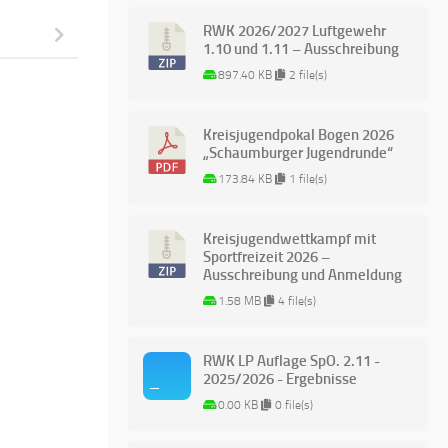
RWK 2026/2027 Luftgewehr
1.10 und 1.11 – Ausschreibung
897.40 KB
2 file(s)
Kreisjugendpokal Bogen 2026
„Schaumburger Jugendrunde“
173.84 KB
1 file(s)
Kreisjugendwettkampf mit
Sportfreizeit 2026 –
Ausschreibung und Anmeldung
1.58 MB
4 file(s)
RWK LP Auflage SpO. 2.11 -
2025/2026 - Ergebnisse
0.00 KB
0 file(s)