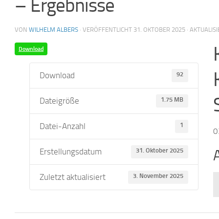
– Ergebnisse
VON
WILHELM ALBERS
· VERÖFFENTLICHT
31. OKTOBER 2025
· AKTUALIS
Download
Download
92
Dateigröße
1.75 MB
Datei-Anzahl
1
0
Erstellungsdatum
31. Oktober 2025
Zuletzt aktualisiert
3. November 2025