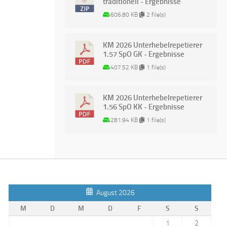
traditionell - Ergebnisse
606.80 KB
2 file(s)
KM 2026 Unterhebelrepetierer
1.57 SpO GK - Ergebnisse
407.52 KB
1 file(s)
KM 2026 Unterhebelrepetierer
1.56 SpO KK - Ergebnisse
281.94 KB
1 file(s)
August 2026
M
D
M
D
F
S
S
1
2