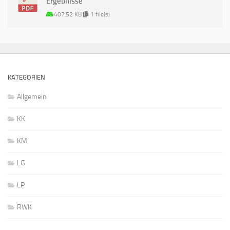
Ergebnisse
407.52 KB
1 file(s)
KATEGORIEN
Allgemein
KK
KM
LG
LP
RWK