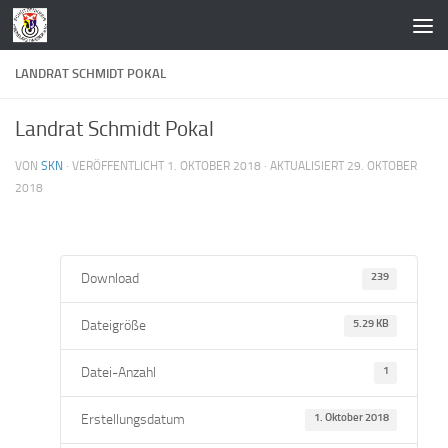
Zum Inhalt springen
LANDRAT SCHMIDT POKAL
Landrat Schmidt Pokal
VON
SKN
· VERÖFFENTLICHT
1. OKTOBER 2018
· AKTUALISIERT
29. OKTOBER
2018
Download
239
Dateigröße
5.29 KB
Datei-Anzahl
1
Erstellungsdatum
1. Oktober 2018