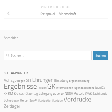
VORHERIGER BEITRAG
Kreispokal – Mannschaft
Anmelden
Suchen
nach:
SCHLAGWÖRTER
Ehrungen
Auflage
Einladung
DSB
Bogen
Ergebnismeldung
Ergebnisse
GK
JuLeiCa
Freizeit
Informationen
Jugendbasislizenz
KM
Pistole
Lehrgang
NSSV
KK
Kreisschützentag
RWK
Sachkunde
LG
LM
LP
Vordrucke
Schießsportleiter
SpoPi
Startgelder
Startplan
Zeltlager