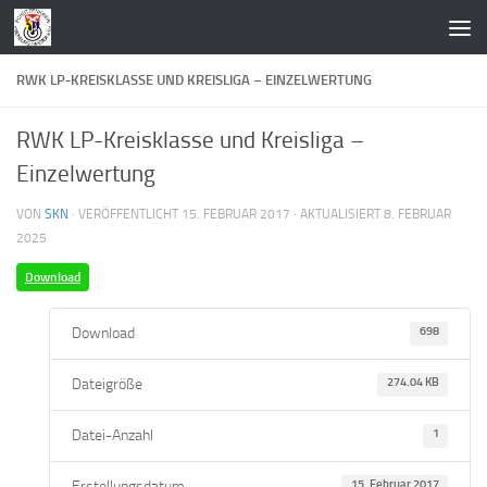
Zum Inhalt springen
RWK LP-KREISKLASSE UND KREISLIGA – EINZELWERTUNG
RWK LP-Kreisklasse und Kreisliga –
Einzelwertung
VON
SKN
· VERÖFFENTLICHT
15. FEBRUAR 2017
· AKTUALISIERT
8. FEBRUAR
2025
Download
Download
698
Dateigröße
274.04 KB
Datei-Anzahl
1
Erstellungsdatum
15. Februar 2017