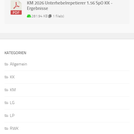
KM 2026 Unterhebelrepetierer 1.56 SpO KK -
Ergebnisse
281.94 KB
1 file(s)
KATEGORIEN
Allgemein
KK
KM
LG
LP
RWK