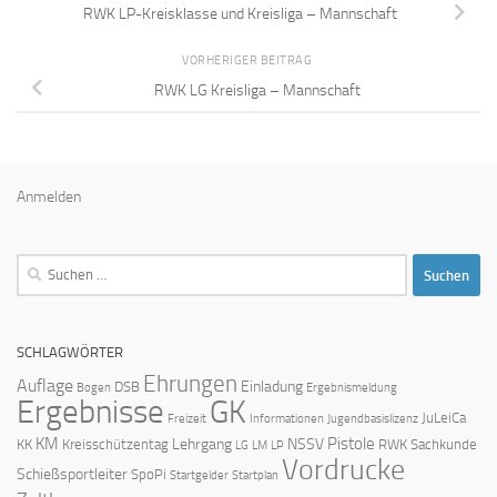
RWK LP-Kreisklasse und Kreisliga – Mannschaft
VORHERIGER BEITRAG
RWK LG Kreisliga – Mannschaft
Anmelden
Suchen
nach:
SCHLAGWÖRTER
Ehrungen
Auflage
Einladung
DSB
Bogen
Ergebnismeldung
Ergebnisse
GK
JuLeiCa
Freizeit
Informationen
Jugendbasislizenz
KM
Pistole
Lehrgang
NSSV
KK
Kreisschützentag
RWK
Sachkunde
LG
LM
LP
Vordrucke
Schießsportleiter
SpoPi
Startgelder
Startplan