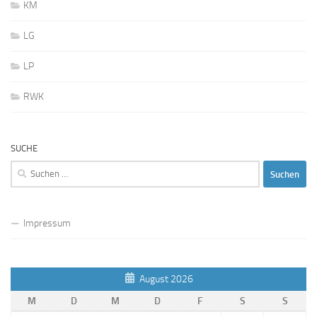
KM
LG
LP
RWK
SUCHE
Suchen
nach:
Impressum
August 2026
M
D
M
D
F
S
S