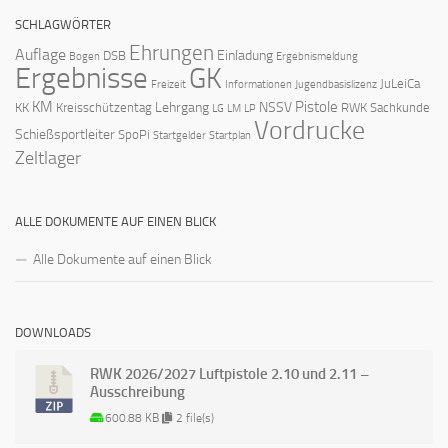
SCHLAGWÖRTER
Ehrungen
Auflage
Einladung
DSB
Bogen
Ergebnismeldung
Ergebnisse
GK
JuLeiCa
Freizeit
Informationen
Jugendbasislizenz
KM
Pistole
Lehrgang
NSSV
KK
Kreisschützentag
RWK
Sachkunde
LG
LM
LP
Vordrucke
Schießsportleiter
SpoPi
Startgelder
Startplan
Zeltlager
ALLE DOKUMENTE AUF EINEN BLICK
Alle Dokumente auf einen Blick
DOWNLOADS
RWK 2026/2027 Luftpistole 2.10 und 2.11 –
Ausschreibung
600.88 KB
2 file(s)