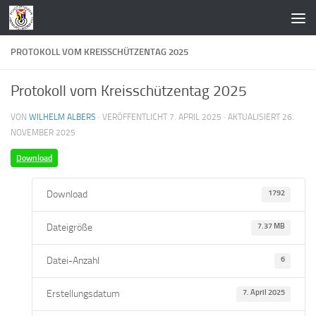
Zum Inhalt springen
PROTOKOLL VOM KREISSCHÜTZENTAG 2025
Protokoll vom Kreisschützentag 2025
VON
WILHELM ALBERS
· VERÖFFENTLICHT
7. APRIL 2025
· AKTUALISIERT
26.
NOVEMBER 2025
Download
Download
1792
Dateigröße
7.37 MB
Datei-Anzahl
6
Erstellungsdatum
7. April 2025