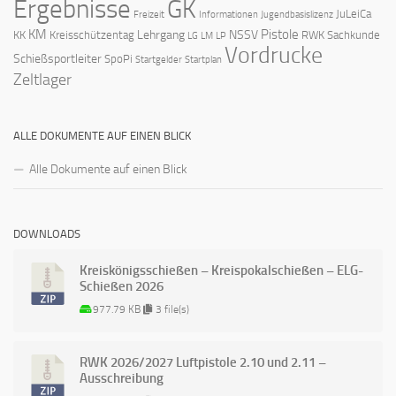
Ergebnisse
GK
JuLeiCa
Freizeit
Informationen
Jugendbasislizenz
KM
Pistole
Lehrgang
NSSV
KK
Kreisschützentag
RWK
Sachkunde
LG
LM
LP
Vordrucke
Schießsportleiter
SpoPi
Startgelder
Startplan
Zeltlager
ALLE DOKUMENTE AUF EINEN BLICK
Alle Dokumente auf einen Blick
DOWNLOADS
Kreiskönigsschießen – Kreispokalschießen – ELG-
Schießen 2026
977.79 KB
3 file(s)
RWK 2026/2027 Luftpistole 2.10 und 2.11 –
Ausschreibung