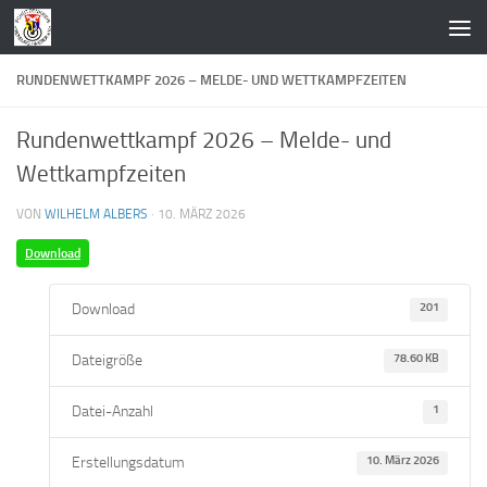
Zum Inhalt springen
RUNDENWETTKAMPF 2026 – MELDE- UND WETTKAMPFZEITEN
Rundenwettkampf 2026 – Melde- und
Wettkampfzeiten
VON
WILHELM ALBERS
·
10. MÄRZ 2026
Download
Download
201
Dateigröße
78.60 KB
Datei-Anzahl
1
Erstellungsdatum
10. März 2026