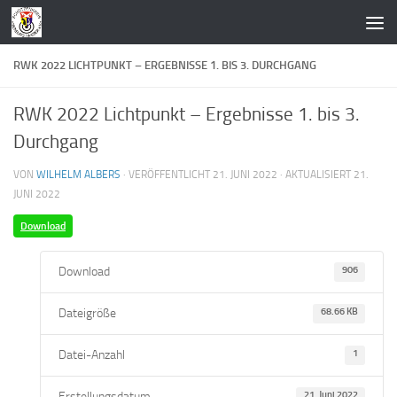
Zum Inhalt springen
RWK 2022 LICHTPUNKT – ERGEBNISSE 1. BIS 3. DURCHGANG
RWK 2022 Lichtpunkt – Ergebnisse 1. bis 3.
Durchgang
VON
WILHELM ALBERS
· VERÖFFENTLICHT
21. JUNI 2022
· AKTUALISIERT
21.
JUNI 2022
Download
Download
906
Dateigröße
68.66 KB
Datei-Anzahl
1
Erstellungsdatum
21. Juni 2022