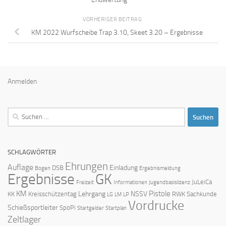
VORHERIGER BEITRAG
KM 2022 Wurfscheibe Trap 3.10, Skeet 3.20 – Ergebnisse
Anmelden
Suchen
nach:
SCHLAGWÖRTER
Ehrungen
Auflage
Einladung
DSB
Bogen
Ergebnismeldung
Ergebnisse
GK
JuLeiCa
Freizeit
Informationen
Jugendbasislizenz
KM
Pistole
Lehrgang
NSSV
KK
Kreisschützentag
RWK
Sachkunde
LG
LM
LP
Vordrucke
Schießsportleiter
SpoPi
Startgelder
Startplan
Zeltlager