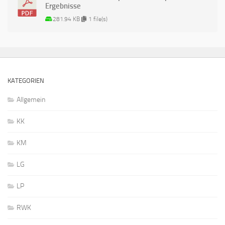
Ergebnisse
281.94 KB
1 file(s)
KATEGORIEN
Allgemein
KK
KM
LG
LP
RWK